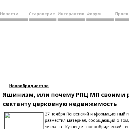
Новости
Староверие
Интерактив
Форум
Проек
Новообрядчество
Яшинизм, или почему РПЦ МП своими 
сектанту церковную недвижимость
27 ноября Пензенский информационный 
разместил материал, сообщающий о том, 
числа в Кузнецке новообрядческий е