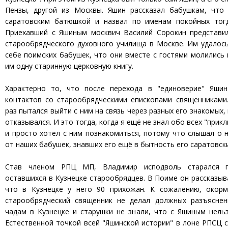
Пензы, другой из Москвы. Яшин рассказал бабушкам, что
саратовским батюшкой и назвал по именам покойных тог
Приехавший с Яшиным москвич Василий Сорокин представи
старообрядческого духовного училища в Москве. Им удалос
себе поимских бабушек, что они вместе с гостями молились
им одну старинную церковную книгу.
Характерно то, что после перехода в "единоверие" Яшин
контактов со старообрядческими епископами священниками.
раз пытался выйти с ним на связь через разных его знакомых,
отказывался. И это тогда, когда я ещё не знал обо всех "при
и просто хотел с ним познакомиться, потому что слышал о
от наших бабушек, знавших его ещё в бытность его саратовск
Став членом РПЦ МП, Владимир исподволь старался п
оставшихся в Кузнецке старообрядцев. В Поиме он рассказы
что в Кузнецке у него 90 прихожан. К сожалению, окор
старообрядческий священник не делал должных разъясне
чадам в Кузнецке и старушки не знали, что с Яшиным нель
Естественной точкой всей "Яшинской истории" в лоне РПСЦ с