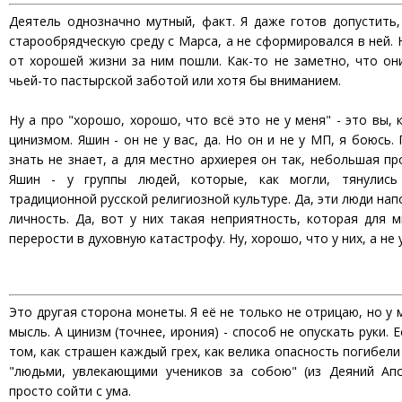
Деятель однозначно мутный, факт. Я даже готов допустить,
старообрядческую среду с Марса, а не сформировался в ней. 
от хорошей жизни за ним пошли. Как-то не заметно, что о
чьей-то пастырской заботой или хотя бы вниманием.
Ну а про "хорошо, хорошо, что всё это не у меня" - это вы, 
цинизмом. Яшин - он не у вас, да. Но он и не у МП, я боюсь.
знать не знает, а для местно архиерея он так, небольшая пр
Яшин - у группы людей, которые, как могли, тянулись 
традиционной русской религиозной культуре. Да, эти люди на
личность. Да, вот у них такая неприятность, которая для 
перерости в духовную катастрофу. Ну, хорошо, что у них, а не у
Это другая сторона монеты. Я её не только не отрицаю, но у
мысль. А цинизм (точнее, ирония) - способ не опускать руки. 
том, как страшен каждый грех, как велика опасность погибели 
"людьми, увлекающими учеников за собою" (из Деяний Ап
просто сойти с ума.