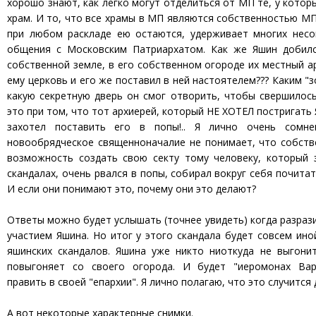
хорошо знают, как легко могут отделиться от МП те, у котор
храм. И то, что все храмы в МП являются собственностью МП
при любом раскладе ею остаются, удерживает многих несо
общения с Московским Патриархатом. Как же Яшин добилс
собственной земле, в его собственном огороде их местный а
ему церковь и его же поставил в ней настоятелем??? Каким "
какую секретную дверь он смог отворить, чтобы свершил
это при том, что тот архиерей, который НЕ ХОТЕЛ постригать 
захотел поставить его в попы!.. Я лично очень сомн
новообрядческое священноначалие не понимает, что собств
возможность создать свою секту тому человеку, который 
скандалах, очень рвался в попы, собирал вокруг себя почита
И если они понимают это, почему они это делают?
Ответы можно будет услышать (точнее увидеть) когда разрази
участием Яшина. Но итог у этого скандала будет совсем ино
яшинских скандалов. Яшина уже никто ниоткуда не выгонит
повыгоняет со своего огорода. И будет "иеромонах Вар
править в своей "епархии". Я лично полагаю, что это случится
А вот некоторые характерные снимки.