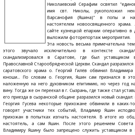
Николаевский Серафим освятил "едино
имя свт. Николы, рукоположил нек
Варсанофия (Яшина)" в попы и наз
настоятелем новоосвященного храма.
сайте кузнецкой епархии оперативно в 
выложили фоторепортаж мероприятия.
Эта новость весьма примечательна тем
этого звучало исключительно в контексте сканда
скандализировался в Саратове, где был уставщиком 
Православной Старообрядческой Церкви. Скандал разразился 
саратовского храма о. Георгий Гилёв обвинил Владимира
юноши... По словам о. Георгия, Яшин сам признался в эт
наложенную на него духовником епитимию, но через год н
вину. Тогда же он переехал в г. Сызрань, где также стал уста
его приезда в сызранской общине разразился новый скандал: 
Георгия Гусева некоторые прихожане обвинили в каких-то
говорят участники тех событий, Владимир Яшин исподво
прихожан в попытках изгнать настоятеля. В итоге из об
настоятель, а сам Яшин. После этого решением Совет
Владимиру Яшину было запрещено служить уставщиком в 