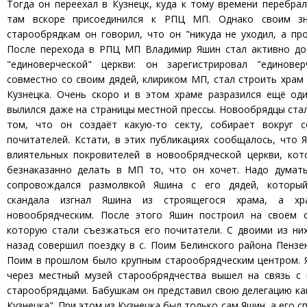
Тогда он переехал в Кузнецк, куда к тому времени перебрал
там вскоре присоединился к РПЦ МП. Однако своим з
старообрядкам он говорил, что он "никуда не уходил, а пр
После перехода в РПЦ МП Владимир Яшин стал активно до
"единоверческой" церкви: он зарегистрировал "единове
совместно со своим дядей, клириком МП, стал строить храм
Кузнецка. Очень скоро и в этом храме разразился ещё оди
вылился даже на страницы местной прессы. Новообрядцы ста
том, что он создаёт какую-то секту, собирает вокруг 
почитателей. Кстати, в этих публикациях сообщалось, что 
влиятельных покровителей в новообрядческой церкви, ко
безнаказанно делать в МП то, что он хочет. Надо думать
сопровождался размолвкой Яшина с его дядей, который
скандала изгнал Яшина из строящегося храма, а х
новообрядческим. После этого Яшин построил на своём 
которую стали съезжаться его почитатели. С двоими из ни
назад совершил поездку в с. Поим Белинского района Пензе
Поим в прошлом было крупным старообрядческим центром. Я
через местный музей старообрядчества вышел на связь 
старообрядцами. Бабушкам он представил свою делегацию ка
Кузнецка". При этом из Кузнецка был только сам Яшин, а его с