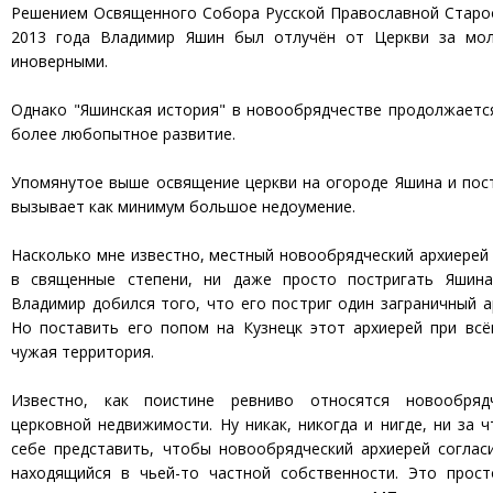
Решением Освященного Собора Русской Православной Старо
2013 года Владимир Яшин был отлучён от Церкви за мол
иноверными.
Однако "Яшинская история" в новообрядчестве продолжаетс
более любопытное развитие.
Упомянутое выше освящение церкви на огороде Яшина и пос
вызывает как минимум большое недоумение.
Насколько мне известно, местный новообрядческий архиерей 
в священные степени, ни даже просто постригать Яшина
Владимир добился того, что его постриг один заграничный ар
Но поставить его попом на Кузнецк этот архиерей при всё
чужая территория.
Известно, как поистине ревниво относятся новообряд
церковной недвижимости. Ну никак, никогда и нигде, ни за ч
себе представить, чтобы новообрядческий архиерей соглас
находящийся в чьей-то частной собственности. Это прос