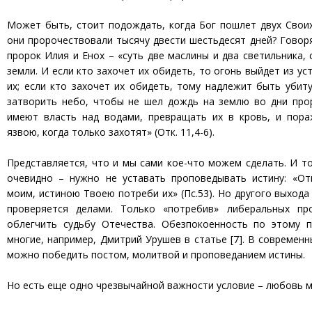
Может быть, стоит подождать, когда Бог пошлет двух Свои
они пророчествовали тысячу двести шестьдесят дней? Говорят
пророк Илия и Енох – «суть две маслины и два светильника,
земли. И если кто захочет их обидеть, то огонь выйдет из ус
их; если кто захочет их обидеть, тому надлежит быть убит
затворить небо, чтобы не шел дождь на землю во дни прор
имеют власть над водами, превращать их в кровь, и пор
язвою, когда только захотят» (Отк. 11,4-6).
Представляется, что и мы сами кое-что можем сделать. И то
очевидно – нужно не уставать проповедывать истину: «От
моим, истиною Твоею потреби их» (Пс.53). Но другого выхода 
проверяется делами. Только «потребив» либеральных п
облегчить судьбу Отечества. Обезпокоенность по этому 
многие, например, Дмитрий Урушев в статье [7]. В современн
можно победить постом, молитвой и проповеданием истины.
Но есть еще одно чрезвычайной важности условие – любовь м