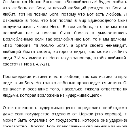
Св. Апостол Иоанн Богослов: «Возлюбленные! будем любить
что любовь от Бога, и всякий любящий рожден от Бога и 
любит, тот не познал Бога, потому что Бог есть любовь. 
открылась в том, что Бог послал в мир Единородного Сын
получили жизнь через Него. В том любовь, что не мы воз
возлюбил нас и послал Сына Своего в умилостивлени
Возлюбленные! если так возлюбил нас Бог, то и мы должны 
«Кто говорит: "я люблю Бога", а брата своего ненавидит
любящий брата своего, которого видит, как может любить
видит? И мы имеем от Него такую заповедь, чтобы любящий
своего» (1 Иоан. 4,7-21).
Проповедание истины и есть любовь, так как истина откры
ведет к их Богу. Но только любовью проповедуется истина. О
означает и осознание того, насколько тяжела ответственн
людьми, которая возложена на «удерживающего».
Ответственность «удерживающего» определяет необходимо
даже если государство отделено от Церкви (это хорошо), 
может быть отделена от государства, которое она удержив
государство - Россия. Если православный священник или миря