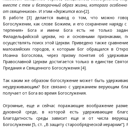
вместе с тем и безпорочный образ жизни, котораго особенн
от священников»
. И этим
«держится все»
[2].
В работе [3] делается вывод о том, что можно гово
Богослужении, как слове Божием, и его сохранение наряду с
терпения» Бога и имени Бога есть не только зада
Филадельфийской церкви, но и основными признаками, п
осуществлять поиск этой Церкви. Приведено также сравнение
малоазийских городов, к которым Бог обращался в Откро
Иоанна Богослова, через призму понятия об удержив
Православной Церкви достигается только в единстве Свято
Предания и Священного Богослужения [4].
Так каким же образом богослужение может быть удерживаю
неудерживающим? Все связано с удержанием верующим бла
получает от Бога во время Богослужения.
Огромные, еще и сейчас поражающие воображение разме
духовной среде, в которой есть удерживающие благо
Благодатность среды зависит еще и от числа верующ
Богослужении [5, ст. „В защиту старообрядческой иерархии”]. 