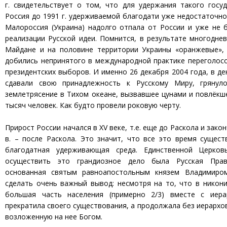
г. свидетельствует о том, что для удержания такого госу
Россия до 1991 г. удерживаемой благодати уже недостаточно.
Малороссия (Украина) надолго отпала от России и уже не 
реализации Русской идеи. Помнится, в результате многодне
Майдане и на половине территории Украины «оранжевые», 
добились непринятого в международной практике переголос
президентских выборов. И именно 26 декабря 2004 года, в де
сдавали свою принадлежность к Русскому Миру, грянуло
землетрясение в Тихом океане, вызвавшее цунами и повлёкш
тысяч человек. Как будто провели роковую черту.
Прирост России начался в XV веке, т.е. еще до Раскола и закон
в. – после Раскола. Это значит, что все это время сущес
благодатная удерживающая среда. Единственной Церков
осуществить это грандиозное дело была Русская Прав
основанная святым равноапостольным князем Владимиром
сделать очень важный вывод: несмотря на то, что в никон
большая часть населения (примерно 2/3) вместе с иера
прекратила своего существования, а продолжала без иерархо
возложенную на нее Богом.