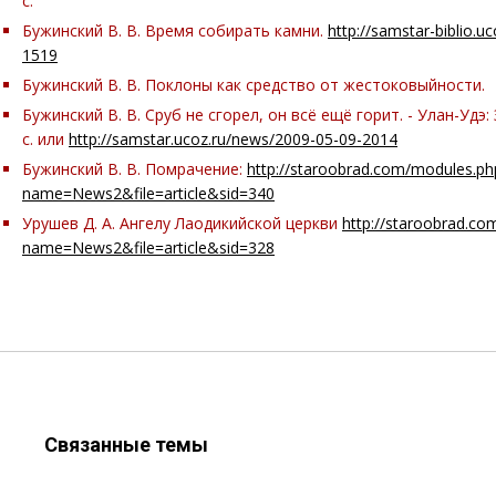
с.
Бужинский В. В. Время собирать камни.
http://samstar-biblio.uc
1519
Бужинский В. В. Поклоны как средство от жестоковыйности.
Бужинский В. В. Сруб не сгорел, он всё ещё горит. - Улан-Удэ:
с. или
http://samstar.ucoz.ru/news/2009-05-09-2014
Бужинский В. В. Помрачение:
http://staroobrad.com/modules.ph
name=News2&file=article&sid=340
Урушев Д. А. Ангелу Лаодикийской церкви
http://staroobrad.c
name=News2&file=article&sid=328
Связанные темы