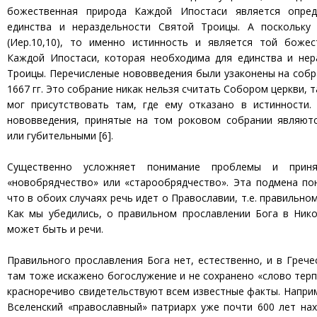
божественная природа Каждой Ипостаси является опре
единства и нераздельности Святой Троицы. А поскольку
(Иер.10,10), то именно истинность и является той боже
Каждой Ипостаси, которая необходима для единства и нер
Троицы. Перечисленые нововведения были узаконены на собр
1667 гг. Это собрание никак нельзя считать Собором церкви, т
мог присутствовать там, где ему отказано в истинности. 
нововведения, принятые на том роковом собрании являют
или губительными [6].
Существенно усложняет понимание проблемы и принят
«новобрядчество» или «старообрядчество». Эта подмена по
что в обоих случаях речь идет о Православии, т.е. правильно
Как мы убедились, о правильном прославлении Бога в Нико
может быть и речи.
Правильного прославления Бога нет, естественно, и в Гречес
там тоже искажено богослужение и не сохранено «слово терп
красноречиво свидетельствуют всем известные факты. Напри
Вселенский «православный» патриарх уже почти 600 лет нах