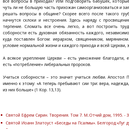
все вопросы в приходах? Или подговорить бабушек, которы
чуть ли не большую часть прихожан самоорганизоваться и зая
решать вопросы в общине? Скорее всего после такого гру
начнутся склоки и нестроения. Здесь наряду с просвещен
терпение. Сломать все очень легко, а вот построить труд
соборности есть духовная обязанность каждого, независимо
куда поставлен Богом: иерархом, священником, мирянином
условие нормальной жизни и каждого прихода и всей Церкви, э
А всякое укрепление Церкви – есть умножение благодати, е
есть «потребление» либеральных пророков.
Учиться соборности – это значит учиться любви. Апостол 
именно к этому: «А теперь пребывают сии три: вера, надежда
из них больше» (1 Кор. 13,13).
Святой Ефрем Сирин. Творения. Том 7. М.:Отчий дом, 1995. - З
Святой Иоанн Златоуст «Беседы на Псалмы». Белгород:«Луг д