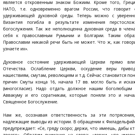
является откровенным знаком Божиим. Кроме того, Грец
НАТО, т.е. одновременно врагом России, что говорит 
удерживающей духовной среды. Теперь можно с уверенно
Византия погибла в результате изменения перстосло
богослужения. Так же неполноценна духовная среда в член
себя к православным Румынии и Болгарии. Таким обра
Православии никакой речи быть не может. Что ж, как говор
узнаете их».
Духовное состояние удерживающей Церкви прямо вли
Отечества. Ослабление Церкви, оскудение веры прив
нашествиям, смутам, революциям и т.д. Сейчас становится по
причин Смуты конца 16, начала 17 вв. могло быть и иска
(многогласие). Надо отдать должное нашим боголюбцам 
Аввакуму и его соратникам, которые поняли это и нача
Священное Богослужение.
Нам же, осознавая ответственность за эти потрясения
надлежащие выводы из истории. В обращении к Филадельфий
предупреждает: «Се, гряду скоро; держи, что имеешь, дабы к
твоего». Обратим внимание на слова: «держи, что имее