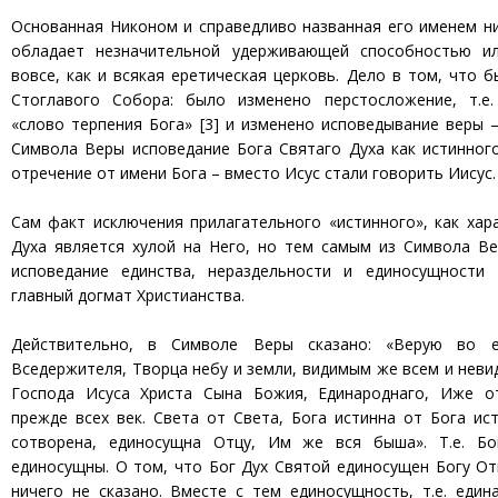
Основанная Никоном и справедливо названная его именем н
обладает незначительной удерживающей способностью и
вовсе, как и всякая еретическая церковь. Дело в том, что 
Стоглавого Собора: было изменено перстосложение, т.е
«слово терпения Бога» [3] и изменено исповедывание веры 
Символа Веры исповедание Бога Святаго Духа как истинног
отречение от имени Бога – вместо Исус стали говорить Иисус.
Сам факт исключения прилагательного «истинного», как хар
Духа является хулой на Него, но тем самым из Символа В
исповедание единства, нераздельности и единосущности 
главный догмат Христианства.
Действительно, в Символе Веры сказано: «Верую во 
Вседержителя, Творца небу и земли, видимым же всем и неви
Господа Исуса Христа Сына Божия, Единароднаго, Иже о
прежде всех век. Света от Света, Бога истинна от Бога ис
сотворена, единосущна Отцу, Им же вся быша». Т.е. Б
единосущны. О том, что Бог Дух Святой единосущен Богу Отц
ничего не сказано. Вместе с тем единосущность, т.е. един