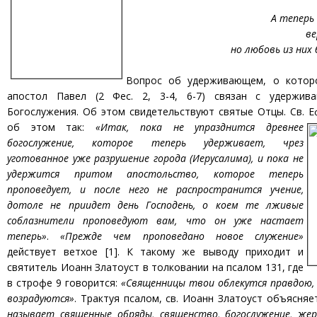
А теперь
ве
но любовь из них б
Вопрос об удерживающем, о которо
апостол Павел (2 Фес. 2, 3-4, 6-7) связан с удержив
Богослужения. Об этом свидетельствуют святые Отцы. Св. 
об этом так:
«Итак, пока не упразднится древнее
богослужение, которое теперь удерживает, чрез
уготованное уже разрушение города (Иерусалима), и пока не
удержится притом апостольство, которое теперь
проповедует, и после него не распространится учение,
дотоле не приидет день Господень, о коем те лживые
соблазнители проповедуют вам, что он уже настает
теперь»
.
«Прежде чем проповедано новое служение»
действует ветхое [1]. К такому же выводу приходит и
святитель Иоанн Златоуст в толковании на псалом 131, где
в строфе 9 говорится:
«Священницы твои облекутся правдою,
возрадуются»
. Трактуя псалом, св. Иоанн Златоуст объясняе
называет священные обряды, священство, богослужение, же