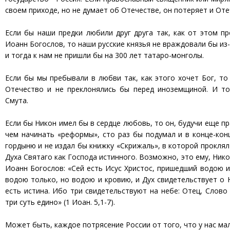
своем приходе, но не думает об Отечестве, он потеряет и Оте
Если бы наши предки любили друг друга так, как от этом пр
Иоанн Богослов, то наши русские князья не враждовали бы из
и тогда к нам не пришли бы на 300 лет татаро-монголы.
Если бы мы пребывали в любви так, как этого хочет Бог, т
Отечество и не преклонялись бы перед иноземщиной. И то
Смута.
Если бы Никон имел бы в сердце любовь, то он, будучи еще п
чем начинать «реформы», сто раз бы подумал и в конце-ко
гордыню и не издал бы книжку «Скрижаль», в которой проклял
Духа Святаго как Господа истинного. Возможно, это ему, Нико
Иоанн Богослов: «Сей есть Исус Христос, пришедший водою и
водою только, но водою и кровию, и Дух свидетельствует о 
есть истина. Ибо три свидетельствуют на небе: Отец, Слово 
три суть едино» (1 Иоан. 5,1-7).
Может быть, каждое потрясение России от того, что у нас ма