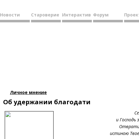
Новости
Староверие
Интерактив
Форум
Проек
Личное мнение
Об удержании благодати
Се
и Господь 
Отвратит
истиною Твое