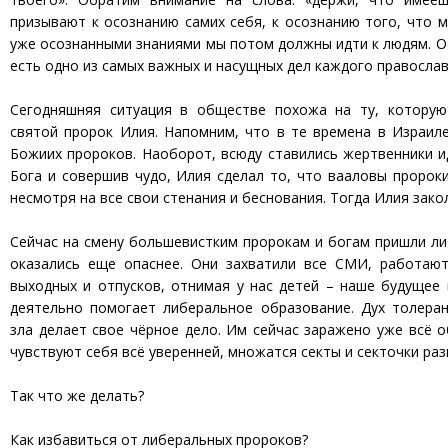
призывают к осознанию самих себя, к осознанию того, что м
уже осознанными знаниями мы потом должны идти к людям. О
есть одно из самых важных и насущных дел каждого православ
Сегодняшняя ситуация в обществе похожа на ту, которую
святой пророк Илия. Напомним, что в те времена в Израил
Божиих пророков. Наоборот, всюду ставились жертвенники и
Бога и совершив чудо, Илия сделал то, что вааловы пророки
несмотря на все свои стенания и беснования. Тогда Илия заколо
Сейчас на смену большевистким пророкам и богам пришли л
оказались еще опаснее. Они захватили все СМИ, работают
выходных и отпусков, отнимая у нас детей – наше будущее
деятельно помогает либеральное образование. Дух толеран
зла делает свое чёрное дело. Им сейчас заражено уже всё 
чувствуют себя всё уверенней, множатся секты и секточки раз
Так что же делать?
Как избавиться от либеральных пророков?