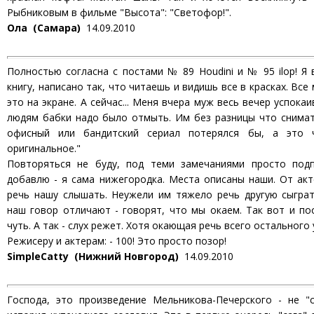
Рыбниковым в фильме "Высота": "Светофор!".
Ола (Самара)
14.09.2010
Полностью согласна с постами № 89 Houdini и № 95 ilop! Я
книгу, написано так, что читаешь и видишь все в красках. Вс
это на экране. А сейчас... Меня вчера муж весь вечер успокаи
людям бабки надо было отмыть. Им без разницы что снимат
офисный или бандитский сериал потерялся бы, а это ч
оригинальное."
Повторяться не буду, под теми замечаниями просто под
добавлю - я сама нижегородка. Места описаны наши. От ак
речь нашу слышать. Неужели им тяжело речь другую сыграт
наш говор отличают - говорят, что мы окаем. Так вот и по
чуть. А так - слух режет. Хотя окающая речь всего остального 
Режисеру и актерам: - 100! Это просто позор!
SimpleCatty (Нижний Новгород)
14.09.2010
Господа, это произведение Мельникова-Печерского - не "