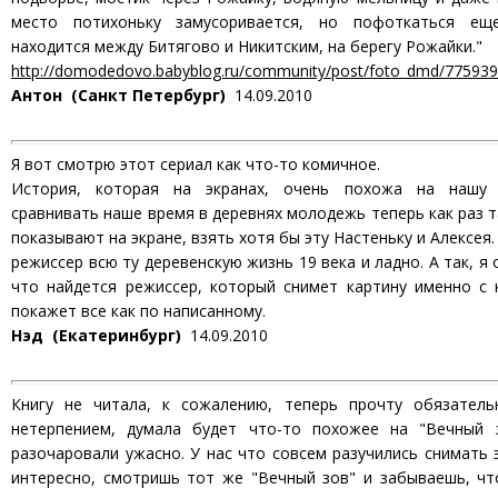
место потихоньку замусоривается, но пофоткаться еще 
находится между Битягово и Никитским, на берегу Рожайки."
http://domodedovo.babyblog.ru/community/post/foto_dmd/775939
Антон (Санкт Петербург)
14.09.2010
Я вот смотрю этот сериал как что-то комичное.
История, которая на экранах, очень похожа на нашу 
сравнивать наше время в деревнях молодежь теперь как раз т
показывают на экране, взять хотя бы эту Настеньку и Алексея.
режиссер всю ту деревенскую жизнь 19 века и ладно. А так, я
что найдется режиссер, который снимет картину именно с 
покажет все как по написанному.
Нэд (Екатеринбург)
14.09.2010
Книгу не читала, к сожалению, теперь прочту обязател
нетерпением, думала будет что-то похожее на "Вечный 
разочаровали ужасно. У нас что совсем разучились снимать 
интересно, смотришь тот же "Вечный зов" и забываешь, чт