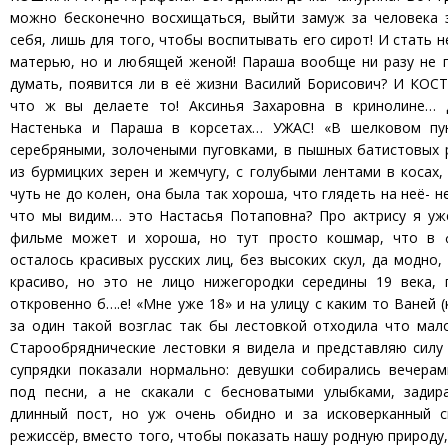
можно бесконечно восхищаться, выйти замуж за человека 
себя, лишь для того, чтобы воспитывать его сирот! И стать 
матерью, но и любящей женой! Параша вообще ни разу не 
думать, появится ли в её жизни Василий Борисович? И
что ж вы делаете то! Аксинья Захаровна в кринолине… 
Настенька и Параша в корсетах… УЖАС! «В шелковом пу
серебряными, золочеными пуговками, в пышных батистовых 
из бурмицких зерен и жемчугу, с голубыми лентами в косах
чуть не до колен, она была так хороша, что глядеть на неё- н
что мы видим… это Настасья Потаповна? Про актрису я уже
фильме может и хороша, но тут просто кошмар, что в 
осталось красивых русских лиц, без высоких скул, да модно
красиво, но это не лицо нижегородки середины 19 века, г
откровенно б….е! «Мне уже 18» и на улицу с каким то Ваней (
за один такой возглас так бы лестовкой отходила что мал
Старообряднические лестовки я видела и представляю силу
супрядки показали нормально: девушки собирались вечерам
под песни, а не скакали с бесноватыми улыбками, задир
длинный пост, но уж очень обидно и за исковерканный 
режиссёр, вместо того, чтобы показать нашу родную природу,