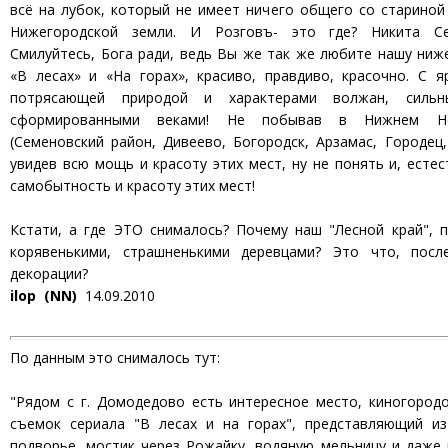
всё на лубок, который не имеет ничего общего со старино
Нижегородской земли. И Розговъ- это где? Никита Се
Смилуйтесь, Бога ради, ведь Вы же так же любите нашу ниж
«В лесах» и «На горах», красиво, правдиво, красочно. С 
потрясающей природой и характерами волжан, сильны
сформированными веками! Не побывав в Нижнем Но
(Семеновский район, Дивеево, Богородск, Арзамас, Городец, 
увидев всю мощь и красоту этих мест, ну не понять и, естес
самобытность и красоту этих мест!
Кстати, а где ЭТО снималось? Почему наш "Лесной край", 
корявенькими, страшненькими деревцами? Это что, пос
декорации?
ilop (NN)
14.09.2010
По данным это снималось тут:
"Рядом с г. Домодедово есть интересное место, киногород
съемок сериала "В лесах и на горах", представляющий из
подворье, мостик через Рожайку, водяную мельницу и даже 