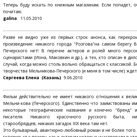
Теперь буду искать по книжным магазинам. Если попадет, 
почитаю.
galina
11.05.2010
Разве не видно уже из первых строк анонса, как перекро
произведение: никакого города "Розгова"на самом берегу 
Печерского нет! В перечне актеров и ролей много персо
сценаристами (Иона, Маковкин и др.), а тех, кто описан в дило
случай, когда можно столь вольно обращаться с классикой. Б
творчества Мельникова-Печерского (и меня в том числе) ждет
Сергеева Елена (Казань)
9.06.2010
Фильм действительно не имеет никакого отношения к вели
Мельни-кова (Печерского). Единственно что заимствованы им
некоторые географические названия и конечно "бренд" и
писателя. Никакого красочного русского быта, ни
старообрядцев, никаких загадок XIX века там нет.
Это бульварный, авантюрно-любовный роман и не более того.
готовиться к позору, как и актерам которые участвовали в эт