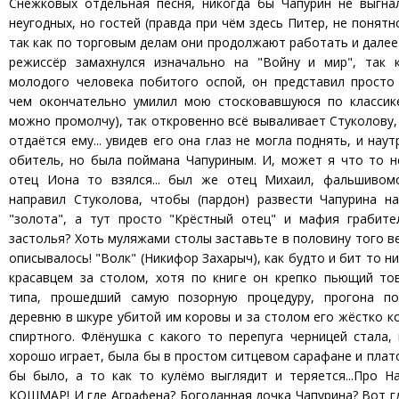
Снежковых отдельная песня, никогда бы Чапурин не выгнал
неугодных, но гостей (правда при чём здесь Питер, не понятн
так как по торговым делам они продолжают работать и дале
режиссёр замахнулся изначально на "Войну и мир", так 
молодого человека побитого оспой, он представил просто
чем окончательно умилил мою стосковавшуюся по классик
можно промолчу), так откровенно всё вываливает Стуколову, 
отдаётся ему... увидев его она глаз не могла поднять, и нау
обитель, но была поймана Чапуриным. И, может я что то н
отец Иона то взялся... был же отец Михаил, фальшивом
направил Стуколова, чтобы (пардон) развести Чапурина н
"золота", а тут просто "Крёстный отец" и мафия грабите
застолья? Хоть муляжами столы заставьте в половину того в
описывалось! "Волк" (Никифор Захарыч), как будто и бит то ник
красавцем за столом, хотя по книге он крепко пьющий т
типа, прошедший самую позорную процедуру, прогона по
деревню в шкуре убитой им коровы и за столом его жёстко к
спиртного. Флёнушка с какого то перепуга черницей стала,
хорошо играет, была бы в простом ситцевом сарафане и плат
бы было, а то как то кулёмо выглядит и теряется...Про На
КОШМАР! И где Аграфена? Богоданная дочка Чапурина? Вот гд