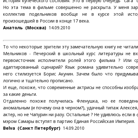
история купеческого сословия. Это в первую очередь "сага" 
Но эта тема в фильме совершенно не раскрыта. У меня зар
коллектив подельников вообще не в курсе этой истор
произошедшей в России в конце 17 века.
Анатоль (Москва)
14.09.2010
То что некоторые зрители эту замечательную книгу не читали
Мельников - Печерский в школьный курс литературы не вх
первоисточник исполнители ролей этого фильма ? Или с
адаптированный сценарий? Язык романа удивительно совр
него стилизуется Борис Акунин. Зачем было что придумыва
логично и тщательно прописано.
И еще, похоже, что современные актрисы не способны изобр
за какие деньги.
Отдаленно похоже получилась Фленушка, но ее поведени
аномальным (и почему она в черном?), удачный типаж Алексея
актер, но не Чапурин ни разу. Остальные ? Не удивлюсь если в
мэром Самары вступят в партию Единая Российская Империя.
Belva (Санкт Петербург)
14.09.2010