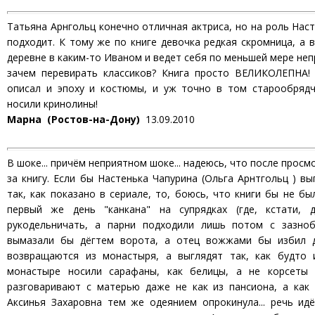
Татьяна Арнгольц конечно отличная актриса, но на роль Нас
подходит. К тому же по книге девочка редкая скромница, а 
деревне в каким-то Иваном и ведет себя по меньшей мере неп
зачем перевирать классиков? Книга просто ВЕЛИКОЛЕПНА!
описал и эпоху и костюмы, и уж точно в том старообряд
носили кринолины!
Марна (Ростов-на-Дону)
13.09.2010
В шоке... причём неприятном шоке... надеюсь, что после прос
за книгу. Если бы Настенька Чапурина (Ольга Арнтгольц ) вы
так, как показано в сериале, то, боюсь, что книги бы не бы
первый же день "канкана" на супрядках (где, кстати, 
рукодельничать, а парни подходили лишь потом с зазноб
вымазали бы дёгтем ворота, а отец вожжами бы избил д
возвращаются из монастыря, а выглядят так, как будто 
монастыре носили сарафаны, как белицы, а не корсеты 
разговаривают с матерью даже не как из пансиона, а как д
Аксинья Захаровна тем же одеянием опрокинула... речь ид