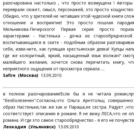
разочарована настолько , что просто возмущена ! Авторы
переврали сюжет, смысл, персонажей, это просто кощунство
Обидно, что у зрителей не читавших этой чудесной книги сло
отношение и восприятие! Это просто пошлая пародия
Мельникова-Печерского! Первая серия просто пораз
характерами - Настенька - дочка из старообрядческой 
воспитывающаяся в ските - подобным образом разговаривае
себя, изви-ните, как гулящая крестьянская девка! Купцы нап
где же колоритный, яркий, насыщенный язык волжан? смот
малейшего желания, хочется снова перечитать книгу, ч
неприятного ощущения от просмотра сериала ....
Safire (Москва)
13.09.2010
в полном разочаровании!Если бы я не читала роман,п
"безболезенен".Согласна,что Ольга Арнтгольц совершенн
образ Настеньки,так же как и Параша,ее сестра. Радует ,чт
соответствует описанию в романе. Я не вижу ЛЕСА,что не о
романа. И где это самое старообрядчество - я его не почувст
Леокадия (Ульяновск)
13.09.2010