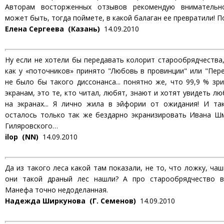
Авторам восторженных отзывов рекомендую внимательно
может быть, тогда поймете, в какой балаган ее превратили! П
Елена Сергеева (Казань)
14.09.2010
Ну если не хотели бы передавать колорит старообрядчества,
как у «поточников» принято "Любовь в провинции" или "Пере
не было бы такого диссонанса... понятно же, что 99,9 % зри
экранам, это те, кто читал, любят, знают и хотят увидеть л
на экранах... Я лично жила в эйфории от ожидания! И так
осталось только так же бездарно экранизировать Ивана Ш
Гиляровского…
ilop (NN)
14.09.2010
Да из такого леса какой там показали, не то, что ложку, ча
они такой драный лес нашли? А про старообрядчество в
Манефа точно недоделанная.
Надежда Ширкунова (Г. Семенов)
14.09.2010