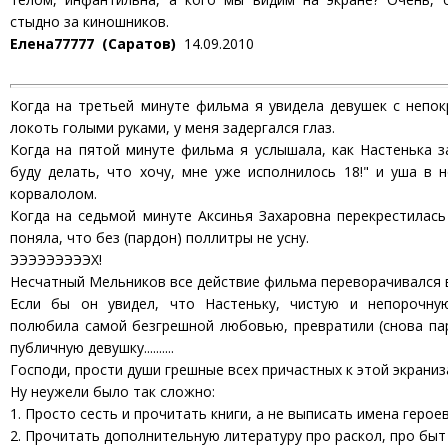
стыдно за киношников.
Елена77777 (Саратов)
14.09.2010
Когда на третьей минуте фильма я увидела девушек с непо
локоть голыми руками, у меня задергался глаз.
Когда на пятой минуте фильма я услышала, как Настенька з
буду делать, что хочу, мне уже исполнилось 18!" и уша в 
корвалолом.
Когда на седьмой минуте Аксинья Захаровна перекрестилас
поняла, что без (пардон) поллитры не усну.
ЭЭЭЭЭЭЭЭЭХ!
Несчатный Мельников все действие фильма переворачивался в
Если бы он увидел, что Настеньку, чистую и непорочну
полюбила самой безгрешной любовью, превратили (снова па
публичную девушку..........
Господи, прости души грешные всех причастных к этой экраниз
Ну неужели было так сложно:
1. Просто сесть и прочитать книги, а не выписать имена героев
2. Прочитать дополнительную литературу про раскол, про быт