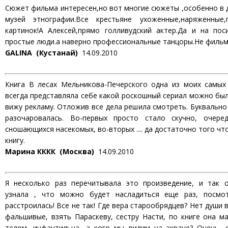
Сюжет фильма интересен,но вот многие сюжеты ,особенно в
музей этнографии.Все крестьяне ухоженные,наряженные
картинок!А Алексей,прямо голливудский актер.Да и на пос
простые люди.а наверно профессиональные танцоры.Не фильм,
GALINA (Кустанай)
14.09.2010
Книга В лесах Мельникова-Печерского одна из моих самых
всегда представляла себе какой роскошный сериал можно был
вижу рекламу. Отложив все дела решила смотреть. Буквально
разочаровалась. Во-первых просто стало скучно, очере
сношающихся насекомых, во-вторых .... да достаточно того чт
книгу.
Марина КККК (Москва)
14.09.2010
Я несколько раз перечитывала это произведение, и так о
узнала , что можно будет насладиться еще раз, посмот
расстроилась! Все не так! Где вера старообрядцев? Нет души в
фальшивые, взять Параскеву, сестру Насти, по книге она 
телом, инфантильна, а кого мы видим на экране? Очень, о