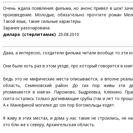
Очень ждала появления фильма, но анонс привёл в шок! за
произведение. Молодые, обязательно прочтите роман Мель
Такой язык, такие сильные характеры.
Заранее разочарована.
дилара (стерлитамак)
20.08.2010
Дааа, а интересно, создатели фильма читали вообще то эти к
Они были хоть раз в этом уезде, про который говорится в книг
Ведь это не мифические места описываются, а вполне реал
область, Семеновский район. До сих пор живы эти де
упоминаются в книгах- Паромово, Быдреевка, Клюкино. Пр
скита остались только догнивающие срубы (так и лет то прош
А к Манефиной могилке до сих пор богомольцы ездят.
Я живу в этих местах, и дома у нас такие не строились, не н
это бли-же к северу, Архангельская область.