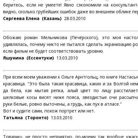
беритесь, если не умеете! Явно сэкономили на консультант
видно, сколько грубейших ошибок даже во внешнем облике пе
Сергеева Елена (Казань)
28.03.2010
Обожаю роман Мельникова (Печёрского), это моя настол
удивлялась, почему никто не пытался сделать экранизацию ро
если фильм не будет соответствовать уровню.
Яшунина (Ессентуки)
13.03.2010
При всем моем уважении к Ольге Арнтгольц, по книге Настась
красавица. "Это была такая красавица, каких и за Волгой не
да бела, как мытая репка, алый цвет по лицу расстилает
шелковые косы висят ниже пояса, звездистые очи рассыпча
руки белые, ровно выточены, а грудь, как пух в атласе."
Вот и судите сами, похож портрет или нет.
Татьяна (Торонто)
13.03.2010
Товарищ, не просто неприятно, по-моему так вообще ужасн