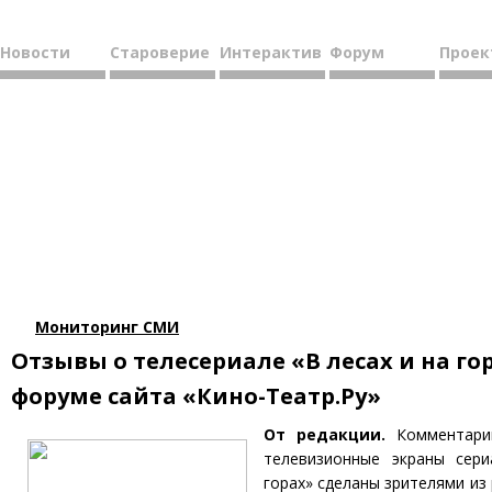
Новости
Староверие
Интерактив
Форум
Проек
Мониторинг СМИ
Отзывы о телесериале «В лесах и на го
форуме сайта «Кино-Театр.Ру»
От редакции.
Комментари
телевизионные экраны сер
горах» сделаны зрителями из