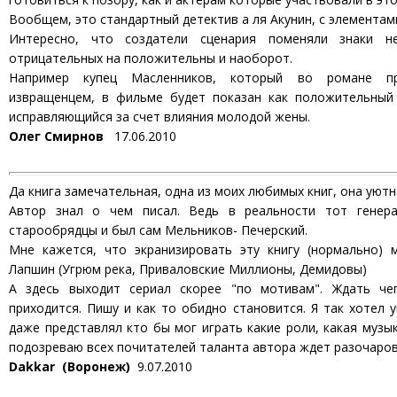
Вообщем, это стандартный детектив а ля Акунин, с элементам
Интересно, что создатели сценария поменяли знаки н
отрицательных на положительны и наоборот.
Например купец Масленников, который во романе пр
извращенцем, в фильме будет показан как положительный 
исправляющийся за счет влияния молодой жены.
Олег Смирнов
17.06.2010
Да книга замечательная, одна из моих любимых книг, она уютн
Автор знал о чем писал. Ведь в реальности тот генера
старообрядцы и был сам Мельников- Печерский.
Мне кажется, что экранизировать эту книгу (нормально) 
Лапшин (Угрюм река, Приваловские Миллионы, Демидовы)
А здесь выходит сериал скорее "по мотивам". Ждать че
приходится. Пишу и как то обидно становится. Я так хотел у
даже представлял кто бы мог играть какие роли, какая музык
подозреваю всех почитателей таланта автора ждет разочарова
Dakkar (Воронеж)
9.07.2010