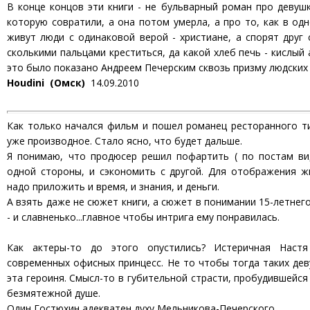
В конце концов эти книги - не бульварный роман про девушк
которую совратили, а она потом умерла, а про то, как в од
живут люди с одинаковой верой - христиане, а спорят друг с
сколькими пальцами креститься, да какой хлеб печь - кислый
это было показано Андреем Печерским сквозь призму людских
Houdini (Омск)
14.09.2010
Как только начался фильм и пошел романец ресторанного ти
уже производное. Стало ясно, что будет дальше.
Я понимаю, что продюсер решил пофартить ( по постам вид
одной стороны, и сэкономить с другой. Для отображения ж
надо приложить и время, и знания, и деньги.
А взять даже не сюжет книги, а сюжет в понимании 15-летнег
- и славненько...главное чтобы интрига ему понравилась.
Как актеры-то до этого опустились? Истеричная Наст
современных офисных принцесс. Не то чтобы тогда таких дев
эта героиня. Смысл-то в губительной страсти, пробудившейся
безмятежной душе.
Один Гостюхин адекватен духу Мельникова-Печерского.