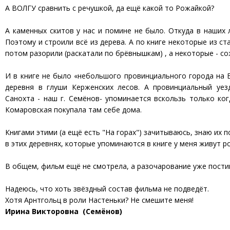
А ВОЛГУ сравнить с речушкой, да ещё какой то Рожайкой?
А каменных скитов у нас и помине не было. Откуда в наших 
Поэтому и строили всё из дерева. А по книге некоторые из с
потом разорили (раскатали по брёвнышкам) , а некоторые - со
И в книге не было «небольшого провинциального города на В
деревня в глуши Керженских лесов. А провинциальный уез
Санохта - наш г. Семёнов- упоминается вскользь только к
Комаровская покупала там себе дома.
Книгами этими (а ещё есть "На горах") зачитываюсь, знаю их п
в этих деревнях, которые упоминаются в книге у меня живут р
В общем, фильм ещё не смотрела, а разочарование уже пости
Надеюсь, что хоть звёздный состав фильма не подведёт.
Хотя Арнтгольц в роли Настеньки? Не смешите меня!
Ирина Викторовна (Семёнов)