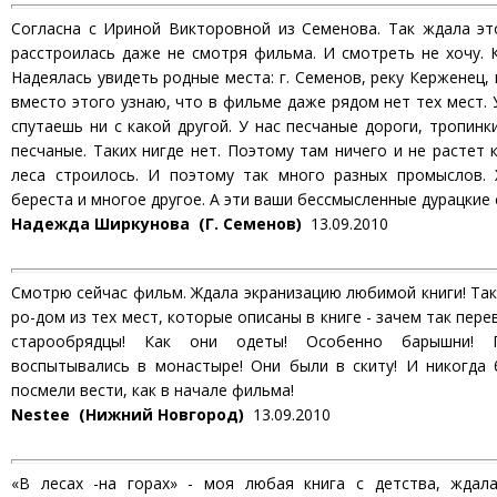
Согласна с Ириной Викторовной из Семенова. Так ждала эт
расстроилась даже не смотря фильма. И смотреть не хочу. К
Надеялась увидеть родные места: г. Семенов, реку Керженец,
вместо этого узнаю, что в фильме даже рядом нет тех мест. 
спутаешь ни с какой другой. У нас песчаные дороги, тропинк
песчаные. Таких нигде нет. Поэтому там ничего и не растет 
леса строилось. И поэтому так много разных промыслов. 
береста и многое другое. А эти ваши бессмысленные дурацкие 
Надежда Ширкунова (Г. Семенов)
13.09.2010
Смотрю сейчас фильм. Ждала экранизацию любимой книги! Так
ро-дом из тех мест, которые описаны в книге - зачем так пер
старообрядцы! Как они одеты! Особенно барышни! 
воспытывались в монастыре! Они были в скиту! И никогда 
посмели вести, как в начале фильма!
Nestee (Нижний Новгород)
13.09.2010
«В лесах -на горах» - моя любая книга с детства, ждал