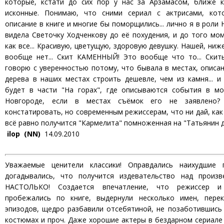
которые, кстати до сих пор у нас за Арзамасом, ближе к
исконные. Понимаю, что сними сериал с актрисами, кот
описание в книге и многие бы поморщились... лично я в роли
видела Светочку Ходченкову до её похудения, и до того мом
как все... Красивую, цветущую, здоровую девушку. Нашей, ни
вообще нет... Скит КАМЕННЫЙ! Это вообще что то... Скит
говорю с уверенностью потому, что бывала в местах, описанн
дерева в наших местах строить дешевле, чем из камня... и
будет в части "На горах", где описываются события в 
Новгороде, если в местах съёмок его не заявлено?
констатировать, но современным режиссерам, что ни дай, как
всё равно получится "Кармелита" помноженная на "Татьянин де
ilop (NN)
14.09.2010
Уважаемые ценители классики! Оправдались наихудшие 
догадывались, что получится издевательство над произ
НАСТОЛЬКО! Создается впечатление, что режиссер и
пробежались по книге, выдернули несколько имен, пере
эпизодов, щедро разбавили отсебятиной, не позаботившись 
костюмах и проч. Даже хорошие актеры в бездарном сериале