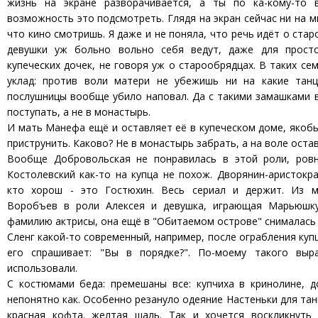
жизнь на экране разворачивается, а ты по ка-кому-то 
возможность это подсмотреть. Глядя на экран сейчас ни на м
что кино смотришь. Я даже и не поняла, что речь идёт о ста
девушки уж больно вольно себя ведут, даже для просто
купеческих дочек, не говоря уж о старообрядцах. В таких се
уклад: против воли матери не убежишь ни на какие танц
послушницы вообще убило наповал. Да с такими замашками 
поступать, а не в монастырь.
И мать Манефа ещё и оставляет её в купеческом доме, якобы
приструнить. Каково? Не в монастырь забрать, а на воле оста
Вообще Добровольская не понравилась в этой роли, ровн
Костолевский как-то на купца не похож. Дворянин-аристокра
кто хорош - это Гостюхин. Весь сериал и держит. Из м
Воробъев в роли Алексея и девушка, играющая Марьюшку
фамилию актрисы, она ещё в "Обитаемом острове" снималась 
Сленг какой-то современный, например, после ограбления куп
его спрашивает: "Вы в порядке?". По-моему такого выр
использовали.
С костюмами беда: премешаны все: купчиха в кринолине, 
непонятно как. Особенно резануло одеяние Настеньки для тан
красная кофта. желтая шаль. Так и хочется воскликнуть