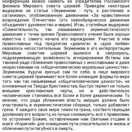
конференции можно назвать ее учредителем Российского
филиала Мирового совета церквей. Приведём некоторые
выдержки из статьи «Экуменизм - путь к растлению и
сатанизму», опубликованную движением «За нравственное
возрождение Отечества» (это новообрядческое движение
объединяет духовенство и мирян). Итак, статейные выдержки:
«Сомнительность, так называемого экуменистического
движения с точки зрения Православного учения была хорошо
известна с самого начала его зарождения. Участие в нём
православных под предлогом «диалога» в «духе любви»
оказалось несостоятельным. Экуменизм в его интерпретации
Мировым советом церквей вылился в сверхересь,
подразумевающую возможность игнорирования Истины как
таковой ради сближения православных с инославными и даже
нехристианами на «общечеловеческих моральных ценностях».
Экуменизм, будучи ересью сам по себе, в лице мирового
совета церквей принимает всё более зловещие формы по мере
того, как так называемые «общечеловеческие ценности», не
основанные на Тверди Христианства, быстро теряют не только
внешние христианские черты, но и действительно
человеческие становясь всё более и более демоническим. То
мнение, что ради ублажения власть имущих должно было
участвовать в экуменистическом сборище, только добавляет
греха. У каждого своя мера тяжести греха, соответствующая
духовному его возрасту, но лучше соизмерять всё с правилами,
по устроению Божию, оставленными нам Святыми отцами в
книге «Кормчей» для освящения пути спасительного в жизнь и
обличения пути пагубного в смерть…