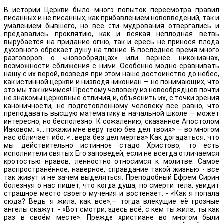
В истории Церкви было много попыток пересмотра правил
писанных и не писанных, как прибавлением нововведений, так и
умалением бывшего, но все эти мудрования отвергались и
предавались проклятию, как и всякая неплодная ветвь
вырубается на придание огню, так и ересь не принося плода
духовного обрекает душу на тление. В последнее время много
разговоров о «новообрядцах» или вернее никонианах,
возможности сближения с ними. Особенно модно сравнивать
нашу с их верой, возведя при этом наше достоинство до небес,
как истинной церкви и низводя никониан — не понимающих, что
это мы так кичимся! Простому человеку из новообрядцев почти
не знакомы церковные отличия, и, объяснить их, с точки зрения
каноничности, не подготовленному человеку всё равно, что
преподавать высшую математику в начальной школе — может
интересно, но бесполезно. К сожалению, сказанное Апостолом
Иаковом: «... покажи мне веру твою без дел твоих» — во многом
нас обличает ибо: «...вера без дел мертва» Как догадаться, что
мы действительно истинное стадо Христово, то есть
исполнители святых Его заповедей, если не всегда отличаемся
кротостью нравов, ленностно относимся к молитве. Самое
распространённое, наверное, оправдание такой жизнью - все
так живут и не зачем выделяться. Преподобный Ефрем Сирин
болезнуя о нас пишет, что когда душа, по смерти тела, увидит
страшное место своего мучения и востенает: - «Как я попала
сюда? Ведь я жила, как все»,— тогда влекущие её грозные
ангелы скажут: - «Вот смотри, здесь всё, с кем ты жила, ты как
раз в своём месте». Прежде христиане во многом были