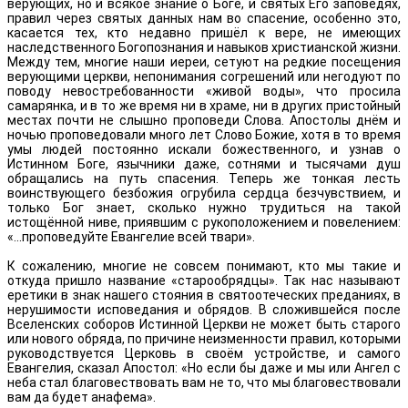
верующих, но и всякое знание о Боге, и святых Его заповедях,
правил через святых данных нам во спасение, особенно это,
касается тех, кто недавно пришёл к вере, не имеющих
наследственного Богопознания и навыков христианской жизни.
Между тем, многие наши иереи, сетуют на редкие посещения
верующими церкви, непонимания согрешений или негодуют по
поводу невостребованности «живой воды», что просила
самарянка, и в то же время ни в храме, ни в других пристойный
местах почти не слышно проповеди Слова. Апостолы днём и
ночью проповедовали много лет Слово Божие, хотя в то время
умы людей постоянно искали божественного, и узнав о
Истинном Боге, язычники даже, сотнями и тысячами душ
обращались на путь спасения. Теперь же тонкая лесть
воинствующего безбожия огрубила сердца безчувствием, и
только Бог знает, сколько нужно трудиться на такой
истощённой ниве, приявшим с рукоположением и повелением:
«...проповедуйте Евангелие всей твари».
К сожалению, многие не совсем понимают, кто мы такие и
откуда пришло название «старообрядцы». Так нас называют
еретики в знак нашего стояния в святоотеческих преданиях, в
нерушимости исповедания и обрядов. В сложившейся после
Вселенских соборов Истинной Церкви не может быть старого
или нового обряда, по причине неизменности правил, которыми
руководствуется Церковь в своём устройстве, и самого
Евангелия, сказал Апостол: «Но если бы даже и мы или Ангел с
неба стал благовествовать вам не то, что мы благовествовали
вам да будет анафема».