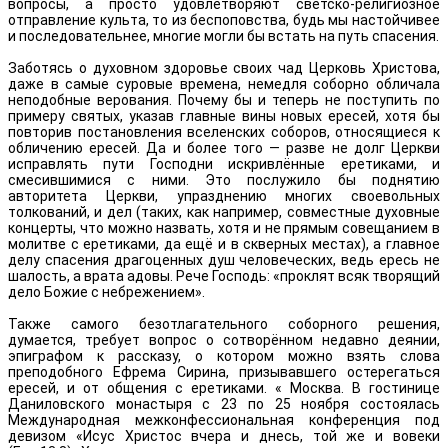
вопросы, а просто удовлетворяют светско-религиозное
отправление культа, то из беспоповства, будь мы настойчивее
и последовательнее, многие могли бы встать на путь спасения.
Заботясь о духовном здоровье своих чад Церковь Христова,
даже в самые суровые времена, немедля соборно обличала
неподобные верования. Почему бы и теперь не поступить по
примеру святых, указав главные вины новых ересей, хотя бы
повторив постановления вселенских соборов, относящиеся к
обличению ересей. Да и более того — разве не долг Церкви
исправлять пути Господни искривлённые еретиками, и
смесившимися с ними. Это послужило бы поднятию
авторитета Церкви, упразднению многих своевольных
толкований, и дел (таких, как например, совместные духовные
концерты, что можно назвать, хотя и не прямым совещанием в
молитве с еретиками, да ещё и в скверных местах), а главное
делу спасения драгоценных душ человеческих, ведь ересь не
шалость, а врата адовы. Рече Господь: «проклят всяк творящий
дело Божие с небрежением».
Также самого безотлагательного соборного решения,
думается, требует вопрос о сотворённом недавно деянии,
эпиграфом к рассказу, о котором можно взять слова
преподобного Ефрема Сирина, призывавшего остерегаться
ересей, и от общения с еретиками. « Москва. В гостинице
Даниловского монастыря с 23 по 25 ноября состоялась
Международная межконфессиональная конференция под
девизом «Исус Христос вчера и днесь, той же и вовеки