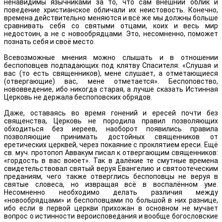
ненавидимы язычниками за то, что сам внешний облик и
поведение христианское обличали их неистовость. Конечно,
времена действительно меняются и всё же мы должны больше
сравнивать себя со святыми отцами, коих и весь мир
недостоин, а не с новообрядцами. Это, несомненно, поможет
познать себя и своё место.
Всевозможные мнения можно слышать и в отношении
беспоповцев подпадающих под клятву Спасителя: «Слушая и
вас (то есть священников), мене слушает, а отметающиеся
(отвергающие) вас, мене отметается». Беспоповство,
нововведение, ибо никогда старая, а лучше сказать Истинная
Церковь не держала беспоповских обрядов.
Даже, оставаясь во время гонений и ересей почти без
священства, Церковь не породила правил позволяющих
обходиться без иереев, наоборот появились правила
позволяющие принимать достойных священников от
еретических церквей, через покаяние с проклятием ереси. Ещё
св. муч. протопоп Аввакум писал к отвергающим священников:
«гордость в вас воюет». Так в далёкие те смутные времена
свидетельствовал святый веруя Евангелию и святоотеческим
преданиям, чего также отверглись беспоповцы не веруя в
святые словеса, но извращая всё в воспалённом уме.
Несомненно необходимо делать различия между
«новообрядцами» и беспоповцами по большой в них разнице,
ибо если в первой церкви прихожан в основном не мучает
вопрос о истинности вероисповедания и вообще богословские