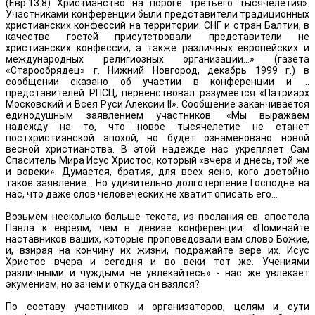
(Евр.13.8) Христианство на пороге третьего тысячелетия».
Участниками конференции были представители традиционных
христианских конфессий на территории. СНГ и стран Балтии, в
качестве гостей присутствовали представители не
христианских конфессии, а также различных европейских и
международных религиозных организации...» (газета
«Старообрядец» г. Нижний Новгород, декабрь 1999 г.) в
сообщении сказано об участии в конференции и ...
представителей РПСЦ, первенствовал разумеется «Патриарх
Московский и Всея Руси Алексии II». Сообщение заканчивается
единодушным заявлением участников: «Мы выражаем
надежду на то, что новое тысячелетие не станет
постхристианской эпохой, но будет ознаменовано новой
весной христианства. В этой надежде нас укрепляет Сам
Спаситель Мира Исус Христос, который «вчера и днесь, той же
и вовеки». Думается, братия, для всех ясно, кого достойно
такое заявление... Но удивительно долготерпение Господне на
нас, что даже слов человеческих не хватит описать его...
Возьмём несколько больше текста, из послания св. апостола
Павла к евреям, чем в девизе конференции: «Поминайте
наставников ваших, которые проповедовали вам слово Божие,
и, взирая на кончину их жизни, подражайте вере их. Исус
Христос вчера и сегодня и во веки тот же. Учениями
различными и чуждыми не увлекайтесь» - нас же увлекает
экуменизм, но зачем и откуда он взялся?
По составу участников и организаторов, целям и сути