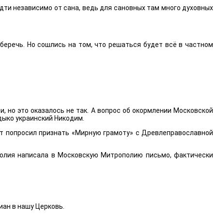
идти независимо от сана, ведь для сановных там много духовных
беречь. Но сошлись на том, что решаться будет всё в частном
, но это оказалось не так. А вопрос об окормлении Московской
дыко украинский Никодим.
ит попросил признать «Мирную грамоту» с Древлеправославной
полия написала в Московскую Митрополию письмо, фактически
иан в нашу Церковь.