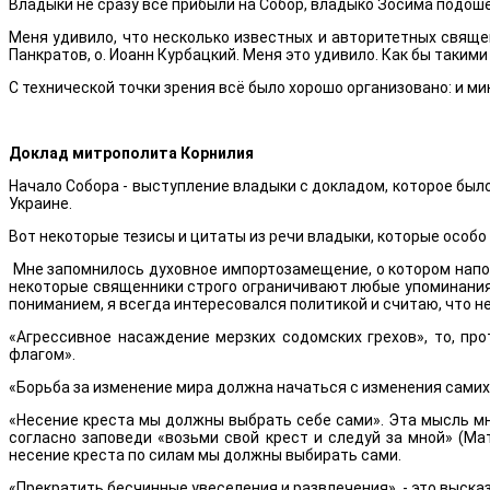
Владыки не сразу все прибыли на Собор, владыко Зосима подошё
Меня удивило, что несколько известных и авторитетных священ
Панкратов, о. Иоанн Курбацкий. Меня это удивило. Как бы таким
С технической точки зрения всё было хорошо организовано: и м
Доклад митрополита Корнилия
Начало Собора - выступление владыки с докладом, которое был
Украине.
Вот некоторые тезисы и цитаты из речи владыки, которые особо
Мне запомнилось духовное импортозамещение, о котором напом
некоторые священники строго ограничивают любые упоминания о
пониманием, я всегда интересовался политикой и считаю, что н
«Агрессивное насаждение мерзких содомских грехов», то, п
флагом».
«Борьба за изменение мира должна начаться с изменения самих с
«Несение креста мы должны выбрать себе сами». Эта мысль мне
согласно заповеди «возьми свой крест и следуй за мной» (Ма
несение креста по силам мы должны выбирать сами.
«Прекратить бесчинные увеселения и развлечения», - это выска