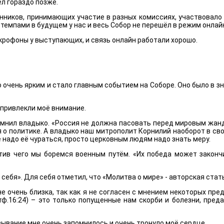
л гораздо позже.
ников, принимающих участие в разных комиссиях, участвовало в
и темпами в будущем у нас и весь Собор не перешёл в режим онлай
икрофоны у выступающих, и связь онлайн работали хорошо.
о очень ярким и стало главным событием на Соборе. Оно было в 
 привлекли моё внимание.
нил владыко. «Россия не должна пасовать перед мировым жандар
 политике. А владыко наш митрополит Корнилий наоборот в своё
е надо её чураться, просто церковным людям надо знать меру.
ротив чего мы боремся военным путём. «Их победа может зако
ебя». Для себя отметил, что «Молитва о мире» - авторская стать
 очень близка, так как я не согласен с мнением некоторых пре
тф.16:24) – это только попущенные нам скорби и болезни, пред
зывание мне очень запомнилось и очень тронуло моё сердце.