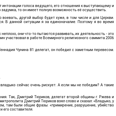
от интонации голоса ведущего, его отношения к выступающему и
о задумка, то он имеет полную возможность её осуществить.
 воевать, другой выбор будет хуже, в том числе и для Церкви.
я. В данной ситуации я за единоначалие. Поэтому я во время
неплохо, они что-то пытаются развивать, их деятельность - это
унин участвовал в работе Всемирного религиозного саммита 2006
Геннадия Чунина 81 делегат, он победил с заметным перевесом.
.
 владыко сейчас очень рискует. А если мы не победим? А такие
ния. Так, Дмитрий Тюриков, делегат второй общины г. Ржева и
митрополита Дмитрий Тюриков взял слово и сказал: «Владыко, у
ием, там были общие фразы: «примирение, разрушение, убийство
и его составителя.