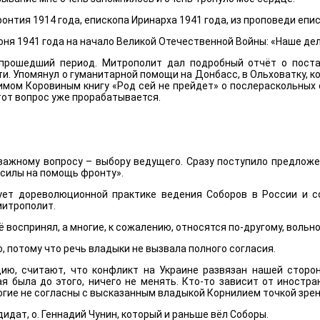
нтия 1914 года, епископа Иринарха 1941 года, из проповеди епис
ня 1941 года на начало Великой Отечественной Войны: «Наше дело
рошедший период. Митрополит дал подробный отчёт о постав
и. Упомянул о гуманитарной помощи на Донбасс, в Ольховатку, к
имом Коровиным книгу «Род сей не прейдет» о послераскольных 
тот вопрос уже прорабатывается.
важному вопросу – выбору ведущего. Сразу поступило предлож
 силы на помощь фронту».
ует дореволюционной практике ведения Соборов в России и с
митрополит.
 воспринял, а многие, к сожалению, относятся по-другому, вольно
 потому что речь владыки не вызвала полного согласия.
ю, считают, что конфликт на Украине развязан нашей сторон
ая была до этого, ничего не менять. Кто-то зависит от иностр
огие не согласны с высказанным владыкой Корнилием точкой зрен
идат, о. Геннадий Чунин, который и раньше вёл Соборы.