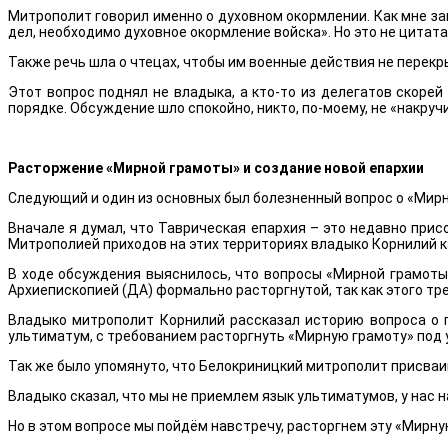
Митрополит говорил именно о духовном окормлении. Как мне зап
дел, необходимо духовное окормление войска». Но это не цитата
Также речь шла о чтецах, чтобы им военные действия не перекры
Этот вопрос поднял не владыка, а кто-то из делегатов скоре
порядке. Обсуждение шло спокойно, никто, по-моему, не «накруч
Расторжение «Мирной грамоты» и создание новой епархии
Следующий и один из основных был болезненный вопрос о «Мирн
Вначале я думал, что Таврическая епархия – это недавно прис
Митрополией приходов на этих территориях владыко Корнилий ка
В ходе обсуждения выяснилось, что вопросы «Мирной грамоты
Архиепископией (ДА) формально расторгнутой, так как этого т
Владыко митрополит Корнилий рассказал историю вопроса о 
ультиматум, с требованием расторгнуть «Мирную грамоту» под 
Так же было упомянуто, что Белокриницкий митрополит присваив
Владыко сказал, что мы не приемлем язык ультиматумов, у нас 
Но в этом вопросе мы пойдём навстречу, расторгнем эту «Мирную