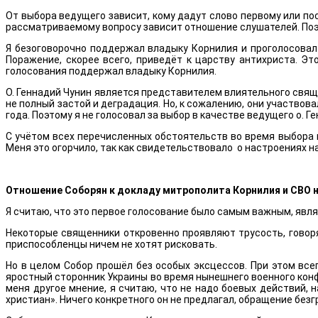
От выбора ведущего зависит, кому дадут слово первому или по
рассматриваемому вопросу зависит отношение слушателей. Поэт
Я безоговорочно поддержал владыку Корнилия и проголосовал з
Поражение, скорее всего, приведёт к царству антихриста. Э
голосования поддержал владыку Корнилия.
О. Геннадий Чунин является представителем влиятельного свяще
не полный застой и деградация. Но, к сожалению, они участвов
года. Поэтому я не голосовал за выбор в качестве ведущего о. Г
С учётом всех перечисленных обстоятельств во время выбора в
Меня это огорчило, так как свидетельствовало о настроениях н
Отношение Соборян к докладу митрополита Корнилия и СВО н
Я считаю, что это первое голосование было самым важным, явл
Некоторые священники откровенно проявляют трусость, говоря:
приспособленцы ничем не хотят рисковать.
Но в целом Собор прошёл без особых эксцессов. При этом все
яростный сторонник Украины во время нынешнего военного конф
меня другое мнение, я считаю, что не надо боевых действий, 
христиан». Ничего конкретного он не предлагал, обращение безг