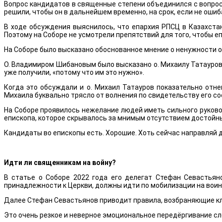
Вопрос кандидатов в священные степени объединился с вопрос
решили, чтобы он в дальнейшем временно, на срок, если не ошиб
В ходе обсуждения выяснилось, что епархия РПСЦ в Казахста
Поэтому на Соборе не усмотрели препятствий для того, чтобы е
На Соборе было высказано обоснованное мнение о ненужности об
О. Владимиром Шибановым было высказано о. Михаилу Татаурову 
уже получили, «потому что им это нужно».
Когда это обсуждали и о. Михаил Татауров показательно отнек
Михаила буквально трясло от волнения по свидетельству его со
На Соборе проявилось нежелание людей иметь сильного руков
епископа, которое скрывалось за мнимым отсутствием достойн
Кандидаты во епископы есть. Хорошие. Хоть сейчас направляй д
Идти ли священникам на войну?
В статье о Соборе 2022 года его делегат Стефан Севастьян
принадлежности к Церкви, должны идти по мобилизации на воин
Далее Стефан Севастьянов приводит правила, возбраняющие кл
Это очень резкое и неверное эмоциональное передёргивание сл