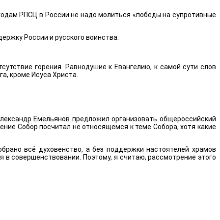
иходам РПСЦ в России не надо молиться «победы на супротивные
ержку России и русского воинства.
сутствие горения. Равнодушие к Евангелию, к самой сути слов
га, кроме Исуса Христа.
. Александр Емельянов предложил организовать общероссийский
ение Собор посчитал не относящемся к теме Собора, хотя какие
брано всё духовенство, а без поддержки настоятелей храмов
 в совершенствовании. Поэтому, я считаю, рассмотрение этого