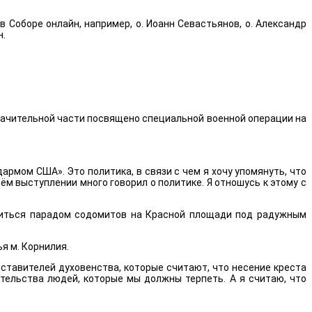
 Соборе онлайн, например, о. Иоанн Севастьянов, о. Александр
н.
значительной части посвящено специальной военной операции на
мом США». Это политика, в связи с чем я хочу упомянуть, что
м выступлении много говорил о политике. Я отношусь к этому с
нчиться парадом содомитов на Красной площади под радужным
я м. Корнилия.
дставителей духовенства, которые считают, что несение креста
ательства людей, которые мы должны терпеть. А я считаю, что