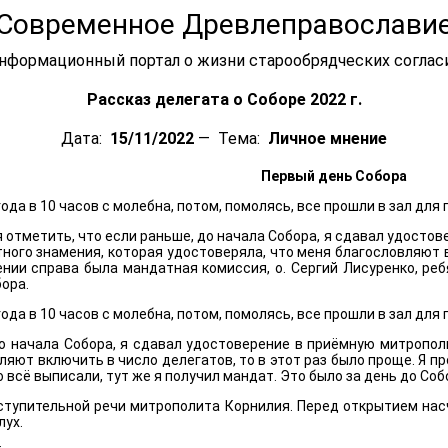
Современное Древлеправослави
нформационный портал о жизни старообрядческих соглас
Рассказ делегата о Соборе 2022 г.
Дата:
15/11/2022
— Тема:
Личное мнение
Первый день Собора
ода в 10 часов с молебна, потом, помолясь, все прошли в зал для
 отметить, что если раньше, до начала Собора, я сдавал удосто
тного знамения, которая удостоверяла, что меня благословляют в
нии справа была мандатная комиссия, о. Сергий Лисуренко, реб
бора.
ода в 10 часов с молебна, потом, помолясь, все прошли в зал для
до начала Собора, я сдавал удостоверение в приёмную митрополи
ляют включить в число делегатов, то в этот раз было проще. Я 
о всё выписали, тут же я получил мандат. Это было за день до Соб
ступительной речи митрополита Корнилия. Перед открытием насч
лух.