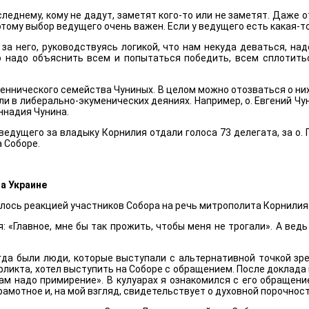
следнему, кому не дадут, заметят кого-то или не заметят. Даже 
ому выбор ведущего очень важен. Если у ведущего есть какая-т
а него, руководствуясь логикой, что нам некуда деваться, надо
то надо объяснить всем и попытаться победить, всем сплотитьс
ннического семейства Чуниных. В целом можно отозваться о них 
али в либерально-экуменических деяниях. Например, о. Евгений Ч
еннадия Чунина.
едущего за владыку Корнилия отдали голоса 73 делегата, за о. 
а Соборе.
а Украине
ялось реакцией участников Собора на речь митрополита Корнилия
 «Главное, мне бы так прожить, чтобы меня не трогали». А ведь
гда были люди, которые выступали с альтернативной точкой зре
ликта, хотел выступить на Соборе с обращением. После доклада 
нам надо примирение». В кулуарах я ознакомился с его обращен
рамотное и, на мой взгляд, свидетельствует о духовной порочност