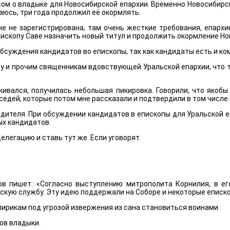
ом о владыке для Новосибирской епархии. Временно Новосибирс
аюсь, три года продолжил её окормлять.
не не зарегистрирована, там очень жесткие требования, епархи
пископу Саве назначить новый титул и продолжить окормление Но
суждения кандидатов во епископы, так как кандидаты есть и ком
и прочим священникам вдовствующей Уральской епархии, что те, к
ивался, получилась небольшая пикировка. Говорили, что якобы н
седей, которые потом мне рассказали и подтвердили в том числе
одителя. При обсуждении кандидатов в епископы для Уральской 
ых кандидатов.
елегацию и ставь тут же. Если уговорят.
ов пишет: «Согласно выступлению митрополита Корнилия, в его
скую службу. Эту идею поддержали на Соборе и некоторые еписк
ирикам под угрозой извержения из сана становиться воинами.
ов владыки.