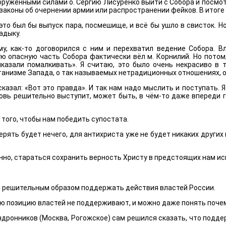
уженными силами о. Сергию Лисуренко выйти с Собора и посмотр
ь законы об очернении армии или распространении фейков. В итог
это был бы выпуск пара, посмешище, и всё бы ушло в свисток. Н
адыку.
му, как-то договорился с ним и перехватил ведение Собора. В
ую опасную часть Собора фактически вёл м. Корнилий. Но потом,
казали помалкивать». Я считаю, это было очень некрасиво в т
танизме Запада, о так называемых нетрадиционных отношениях, о
казал: «Вот это правда». И так нам надо мыслить и поступать.
вь решительно выступит, может быть, в чём-то даже впереди го
 того, чтобы нам победить супостата.
ерять будет нечего, для антихриста уже не будет никаких других
бенно, стараться сохранить верность Христу в предстоящих нам и
ым решительным образом поддержать действия властей России.
ю позицию властей не поддерживают, и можно даже понять почем
ндронников (Москва, Рогожское) сам решился сказать, что подд