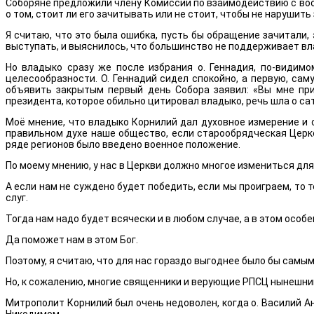
Соборяне предложили члену Комиссии по взаимодействию с воор
о том, стоит ли его зачитывать или не стоит, чтобы не нарушит
Я считаю, что это была ошибка, пусть бы обращение зачитали, 
выступать, и выяснилось, что большинство не поддерживает вл
Но владыко сразу же после избрания о. Геннадия, по-видимо
целесообразности. О. Геннадий сидел спокойно, а первую, сам
объявить закрытым первый день Собора заявил: «Вы мне при
президента, которое обильно цитировал владыко, речь шла о са
Моё мнение, что владыко Корнилий дал духовное измерение и с
правильном духе наше общество, если старообрядческая Церко
ряде регионов было введено военное положение.
По моему мнению, у нас в Церкви должно многое измениться для
А если нам не суждено будет победить, если мы проиграем, то т
слуг.
Тогда нам надо будет всячески и в любом случае, а в этом осо
Да поможет нам в этом Бог.
Поэтому, я считаю, что для нас гораздо выгоднее было бы сам
Но, к сожалению, многие священники и верующие РПСЦ нынешни
Митрополит Корнилий был очень недоволен, когда о. Василий А