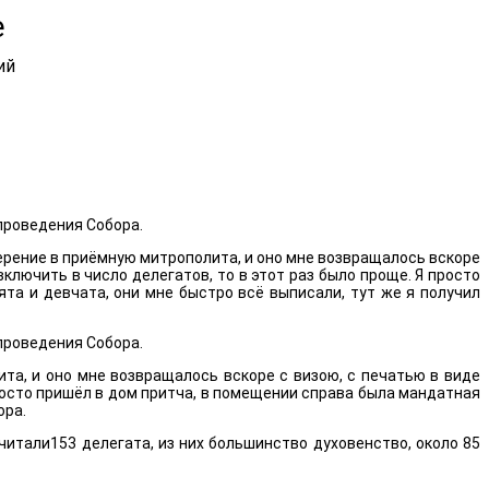
е
ий
 проведения Собора.
верение в приёмную митрополита, и оно мне возвращалось вскоре
ключить в число делегатов, то в этот раз было проще. Я просто
ята и девчата, они мне быстро всё выписали, тут же я получил
 проведения Собора.
та, и оно мне возвращалось вскоре с визою, с печатью в виде
просто пришёл в дом притча, в помещении справа была мандатная
ора.
итали153 делегата, из них большинство духовенство, около 85