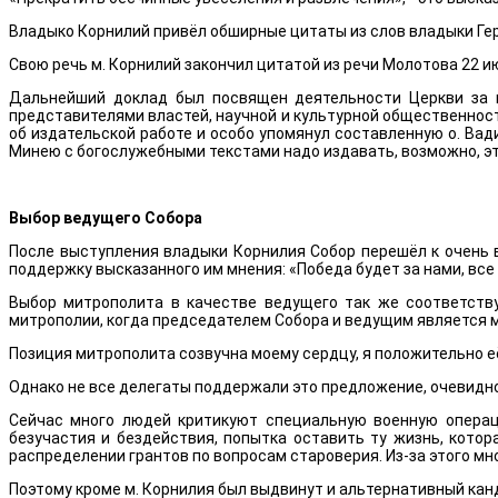
Владыко Корнилий привёл обширные цитаты из слов владыки Геро
Свою речь м. Корнилий закончил цитатой из речи Молотова 22 ию
Дальнейший доклад был посвящен деятельности Церкви за п
представителями властей, научной и культурной общественност
об издательской работе и особо упомянул составленную о. Вад
Минею с богослужебными текстами надо издавать, возможно, э
Выбор ведущего Собора
После выступления владыки Корнилия Собор перешёл к очень 
поддержку высказанного им мнения: «Победа будет за нами, все
Выбор митрополита в качестве ведущего так же соответств
митрополии, когда председателем Собора и ведущим является 
Позиция митрополита созвучна моему сердцу, я положительно её
Однако не все делегаты поддержали это предложение, очевидно,
Сейчас много людей критикуют специальную военную операци
безучастия и бездействия, попытка оставить ту жизнь, котор
распределении грантов по вопросам староверия. Из-за этого мн
Поэтому кроме м. Корнилия был выдвинут и альтернативный канд