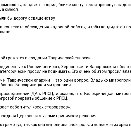
омнилось, владыка говорил, ближе концу: «если призовут, надо 
, а смысл.
ли бы дорогу к священству...
й в контексте обсуждения кадровой работы, чтобы кандидатов по
ивал».
ой грамоте» и создании Таврической епархии.
оединённые к России регионы, Херсонская и Запорожская области
тегорически просил не поднимать. Его очень об этом просил вла
» и Таврической епархии – это один вопрос. Владыко митропол
ребовала Белокриницкая митрополия.
присоединении ДА к РПСЦ, и сказал, что Белокриницкая митро
угрозой прервать общение с РПСЦ.
ает себе титул «всех староверов».
народная Церковь, и мы сами принимаем решения.
 грамоту», так как она выполнила свою роль, и вольём этих христ