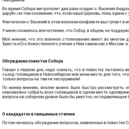
Никодимом.
Во время Собора митрополит два раза осадил о. Василия Андро
даруй», на том основании, что, если наша Церковь, пока, едина 
Фактически о. Василий в этом военном конфликте выступает в 
У меня сложилось впечатление, что Собор, в общем, не поддержа
Моё мнение, что это военное столкновение имеет во многом д
Христа и Его божественного учения о Нём самом как о Мессии и 
Обсуждение повестки Собора
Говоря о первом дне, надо сказать, что в повестку пытались
съезд головщиков в Новосибирске или ином месте для того, чт
только вопросы на там не заслушивали!
По моему мнению, вполне можно было быстро рассмотреть эт
невозможно собрать всех головщиков в одном месте одновреме
вопроса на соборном уровне было бы уместно, но подавляющее 
О кандидатах в священные степени
Потом началось обсуждение вопросов, заявленных в повестке С