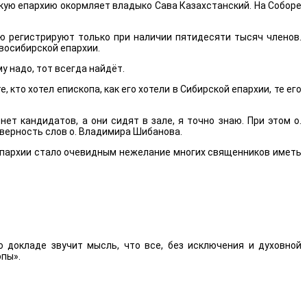
кую епархию окормляет владыко Сава Казахстанский. На Соборе
ю регистрируют только при наличии пятидесяти тысяч членов.
восибирской епархии.
у надо, тот всегда найдёт.
то хотел епископа, как его хотели в Сибирской епархии, те его
ет кандидатов, а они сидят в зале, я точно знаю. При этом о.
 верность слов о. Владимира Шибанова.
епархии стало очевидным нежелание многих священников иметь
 докладе звучит мысль, что все, без исключения и духовной
опы».