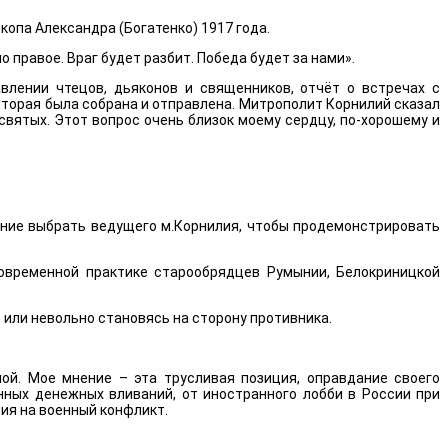
копа Александра (Богатенко) 1917 года.
 правое. Враг будет разбит. Победа будет за нами».
лении чтецов, дьяконов и священников, отчёт о встречах с
оторая была собрана и отправлена. Митрополит Корнилий сказал
святых. Этот вопрос очень близок моему сердцу, по-хорошему и
ение выбрать ведущего м.Корнилия, чтобы продемонстрировать
овременной практике старообрядцев Румынии, Белокриницкой
 или невольно становясь на сторону противника.
ой. Мое мнение – эта трусливая позиция, оправдание своего
анных денежных вливаний, от иностранного лобби в России при
ия на военный конфликт.