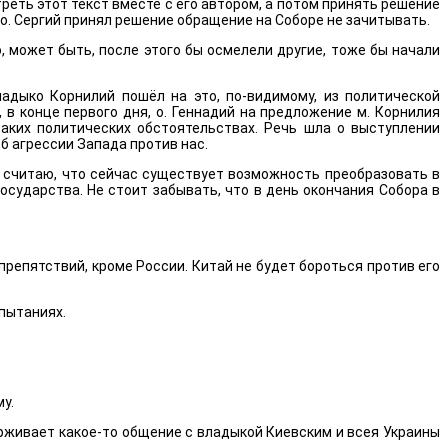
еть этот текст вместе с его автором, а потом принять решение
е о. Сергий принял решение обращение на Соборе не зачитывать.
о, может быть, после этого бы осмелели другие, тоже бы начали
ладыко Корнилий пошёл на это, по-видимому, из политической
 в конце первого дня, о. Геннадий на предложение м. Корнилия
аких политических обстоятельствах. Речь шла о выступлении
б агрессии Запада против нас.
 Я считаю, что сейчас существует возможность преобразовать в
сударства. Не стоит забывать, что в день окончания Собора в
 препятствий, кроме России. Китай не будет бороться против его
спытаниях.
у.
ерживает какое-то общение с владыкой Киевским и всея Украины