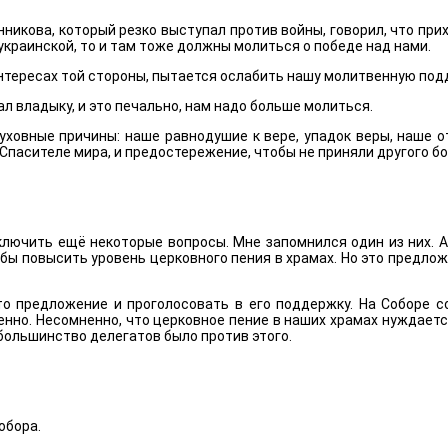
нникова, который резко выступал против войны, говорил, что пр
с украинской, то и там тоже должны молиться о победе над нами.
интересах той стороны, пытается ослабить нашу молитвенную подд
л владыку, и это печально, нам надо больше молиться.
уховные причины: наше равнодушие к вере, упадок веры, наше от
Спасителе мира, и предостережение, чтобы не приняли другого бо
 включить ещё некоторые вопросы. Мне запомнился один из них
обы повысить уровень церковного пения в храмах. Но это предлож
о предложение и проголосовать в его поддержку. На Соборе со
нно. Несомненно, что церковное пение в наших храмах нуждается
большинство делегатов было против этого.
обора.