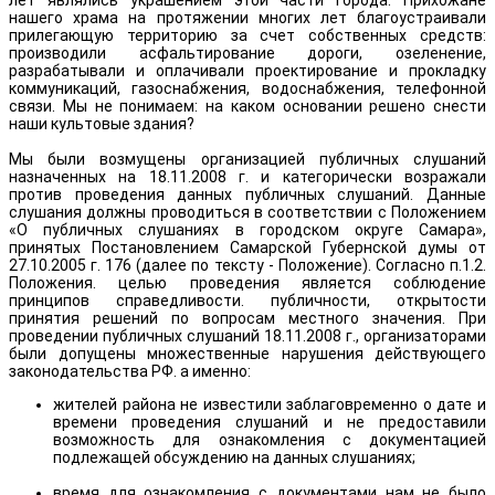
лет являлись украшением этой части города. Прихожане
нашего храма на протяжении многих лет благоустраивали
прилегающую территорию за счет собственных средств:
производили асфальтирование дороги, озеленение,
разрабатывали и оплачивали проектирование и прокладку
коммуникаций, газоснабжения, водоснабжения, телефонной
связи. Мы не понимаем: на каком основании решено снести
наши культовые здания?
Мы были возмущены организацией публичных слушаний
назначенных на 18.11.2008 г. и категорически возражали
против проведения данных публичных слушаний. Данные
слушания должны проводиться в соответствии с Положением
«О публичных слушаниях в городском округе Самара»,
принятых Постановлением Самарской Губернской думы от
27.10.2005 г. 176 (далее по тексту - Положение). Согласно п.1.2.
Положения. целью проведения является соблюдение
принципов справедливости. публичности, открытости
принятия решений по вопросам местного значения. При
проведении публичных слушаний 18.11.2008 г., организаторами
были допущены множественные нарушения действующего
законодательства РФ. а именно:
жителей района не известили заблаговременно о дате и
времени проведения слушаний и не предоставили
возможность для ознакомления с документацией
подлежащей обсуждению на данных слушаниях;
время для ознакомления с документами нам не было