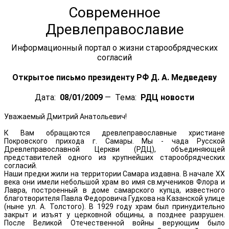
Современное
Древлеправославие
Информационный портал о жизни старообрядческих
согласий
Открытое письмо президенту РФ Д. А. Медведеву
Дата:
08/01/2009
— Тема:
РДЦ новости
Уважаемый Дмитрий Анатольевич!
К Вам обращаются древлеправославные христиане
Покровского прихода г. Самары. Мы - чада Русской
Древлеправославной Церкви (РДЦ), объединяющей
представителей одного из крупнейших старообрядческих
согласий.
Наши предки жили на территории Самара издавна. В начале XX
века они имели небольшой храм во имя св.мучеников Флора и
Лавра, построенный в доме самарского купца, известного
благотворителя Павла Федоровича Гудкова на Казанской улице
(ныне ул. А. Толстого). В 1929 году храм был принудительно
закрыт и изъят у церковной общины, а позднее разрушен.
После Великой Отечественной войны верующим было