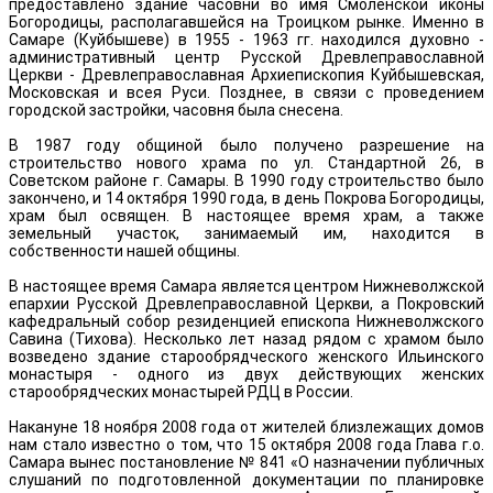
предоставлено здание часовни во имя Смоленской иконы
Богородицы, располагавшейся на Троицком рынке. Именно в
Самаре (Куйбышеве) в 1955 - 1963 гг. находился духовно -
административный центр Русской Древлеправославной
Церкви - Древлеправославная Архиепископия Куйбышевская,
Московская и всея Руси. Позднее, в связи с проведением
городской застройки, часовня была снесена.
В 1987 году общиной было получено разрешение на
строительство нового храма по ул. Стандартной 26, в
Советском районе г. Самары. В 1990 году строительство было
закончено, и 14 октября 1990 года, в день Покрова Богородицы,
храм был освящен. В настоящее время храм, а также
земельный участок, занимаемый им, находится в
собственности нашей общины.
В настоящее время Самара является центром Нижневолжской
епархии Русской Древлеправославной Церкви, а Покровский
кафедральный собор резиденцией епископа Нижневолжского
Савина (Тихова). Несколько лет назад рядом с храмом было
возведено здание старообрядческого женского Ильинского
монастыря - одного из двух действующих женских
старообрядческих монастырей РДЦ в России.
Накануне 18 ноября 2008 года от жителей близлежащих домов
нам стало известно о том, что 15 октября 2008 года Глава г.о.
Самара вынес постановление № 841 «О назначении публичных
слушаний по подготовленной документации по планировке