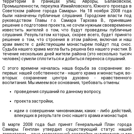
территории в границах улиц Авроры, Балаковской,
Промышленности, переулка Измайловского, Южного проезда в
Советском районе города Самары». На 18 ноября 2008 года
были назначены публичные слушания. Городские власти под
руководством Главы г.о. Самара Тархова В., принявшие
решение о подготовке проекта, не сочли нужным своевременно
известить жителей о том, что будут проведены публичные
слушания. Результатом которых, скорее всего, будет принято
решение о том, что строения в этом районе, включая и наш
храм вместе с действующим монастырем пойдут под снос.
Судьба нашего храма могла быть решена без нашего участия. В
течение нескольких дней жители района (это несколько тысяч
человек) сумели сплотиться и добиться переноса слушаний.
С этого времени началась наша борьба за сохранение: во-
первых: нашей собственности - нашего храма и монастыря; во-
вторых: сохранение центра духовно - нравственного
воспитания. Мы имеем все основания, требовать отмены:
проведения слушаний по данному вопросу,
проекта застройки,
идеи о совершении чиновниками, каких - либо действий,
влекущих в результате снос нашего храма и монастыря.
В марте 2008 года был принят Генеральный План города
Самары. Генплан утвердил существующий статус нашей