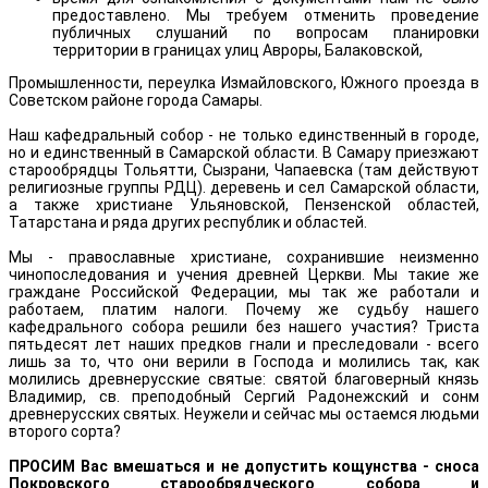
предоставлено. Мы требуем отменить проведение
публичных слушаний по вопросам планировки
территории в границах улиц Авроры, Балаковской,
Промышленности, переулка Измайловского, Южного проезда в
Советском районе города Самары.
Наш кафедральный собор - не только единственный в городе,
но и единственный в Самарской области. В Самару приезжают
старообрядцы Тольятти, Сызрани, Чапаевска (там действуют
религиозные группы РДЦ). деревень и сел Самарской области,
а также христиане Ульяновской, Пензенской областей,
Татарстана и ряда других республик и областей.
Мы - православные христиане, сохранившие неизменно
чинопоследования и учения древней Церкви. Мы такие же
граждане Российской Федерации, мы так же работали и
работаем, платим налоги. Почему же судьбу нашего
кафедрального собора решили без нашего участия? Триста
пятьдесят лет наших предков гнали и преследовали - всего
лишь за то, что они верили в Господа и молились так, как
молились древнерусские святые: святой благоверный князь
Владимир, св. преподобный Сергий Радонежский и сонм
древнерусских святых. Неужели и сейчас мы остаемся людьми
второго сорта?
ПРОСИМ Вас вмешаться и не допустить кощунства - сноса
Покровского старообрядческого собора и