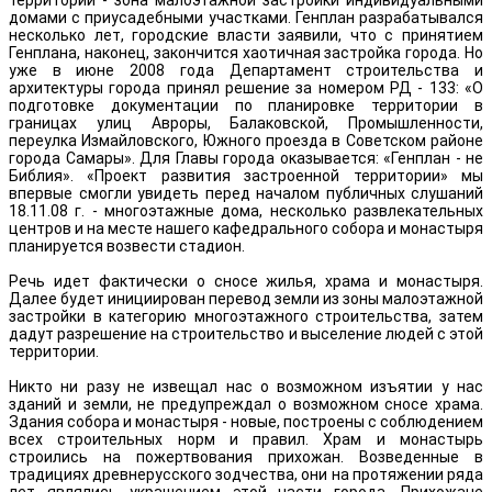
территории - зона малоэтажной застройки индивидуальными
домами с приусадебными участками. Генплан разрабатывался
несколько лет, городские власти заявили, что с принятием
Генплана, наконец, закончится хаотичная застройка города. Но
уже в июне 2008 года Департамент строительства и
архитектуры города принял решение за номером РД - 133: «О
подготовке документации по планировке территории в
границах улиц Авроры, Балаковской, Промышленности,
переулка Измайловского, Южного проезда в Советском районе
города Самары». Для Главы города оказывается: «Генплан - не
Библия». «Проект развития застроенной территории» мы
впервые смогли увидеть перед началом публичных слушаний
18.11.08 г. - многоэтажные дома, несколько развлекательных
центров и на месте нашего кафедрального собора и монастыря
планируется возвести стадион.
Речь идет фактически о сносе жилья, храма и монастыря.
Далее будет инициирован перевод земли из зоны малоэтажной
застройки в категорию многоэтажного строительства, затем
дадут разрешение на строительство и выселение людей с этой
территории.
Никто ни разу не извещал нас о возможном изъятии у нас
зданий и земли, не предупреждал о возможном сносе храма.
Здания собора и монастыря - новые, построены с соблюдением
всех строительных норм и правил. Храм и монастырь
строились на пожертвования прихожан. Возведенные в
традициях древнерусского зодчества, они на протяжении ряда