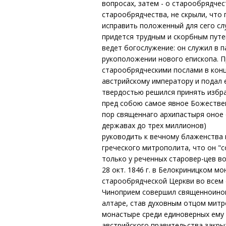
вопросах, затем - о старообрядче
старообрядчества, не скрыли, что
исправить положенный для сего слу
придется трудным и скорбным путе
ведет богослужение: он служил в 
рукоположении нового епископа. П
старообрядческими послами в конце
австрийскому императору и подал е
твердостью решился принять избра
пред собою самое явное Божествен
пор священнаго архипастыря оное 
державах до трех миллионов)
руководить к вечному блаженства 
греческого митрополита, что он "с
только у реченных старовер-цев во
28 окт. 1846 г. в Белокриницком 
старообрядческой Церкви во всем 
Чиноприем совершил священноинок
алтаре, став духовным отцом митр
монастыре среди единоверных ему с
австрийского правительства закр