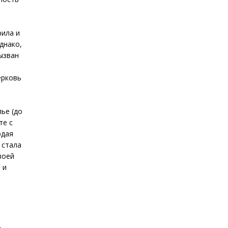
рила и
днако,
ызван
ерковь
лье (до
те с
юдая
 стала
воей
 и