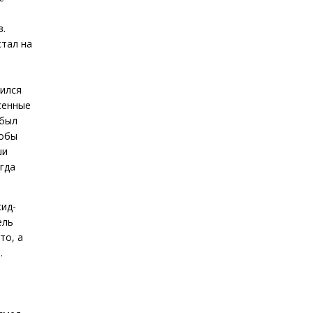
в.
стал на
дился
сенные
 был
тобы
ши
гда
жид-
ель
то, а
.