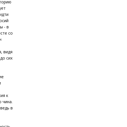
сторию
ует
 идти
осий
ы - в
сте со
н
, видя
до сих
ие
и
ия к
 чина.
ведь в
ность