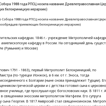
го Собора 1988 года РПСЦ носила название Древлеправославная Це
щих белокриницкую иерархию)
ого Собора 1988 года РПСЦ носила название Древлеправославная Цер
арообрядцев приемлющих белокриницкую иерархию)
тительских кафедрах. 1846 г.- учреждение Митрополичей кафедр
ли ахиепископскую кафедру в России. На сегодняшний день сущес
ле (Румыния) и Москве)
пович 1791 - 1863), первый Митрополит Белокриницкий, по
аистра (по-турецки Ионжок), в 6 км. от г. Эноса, тогда
исоединенного к Болгарии (ныне снова принадлежит Турции). Ег
щенником греческой церкви и с детства готовил сына к церковн
вное училище, где прослушал курс богословских наук. В 1811 г. 
н в священники эносским митрополитом Матфеем. Его супруга
ему сына Георгия. В 1817 Амвросий стал священноиноком. Митро