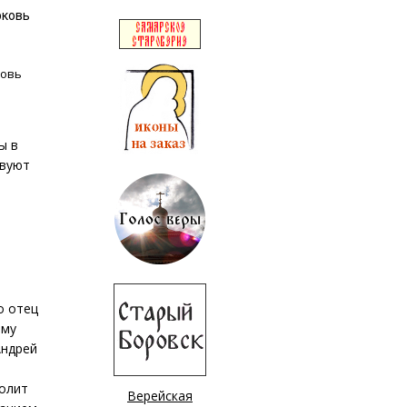
рковь
ковь
ы в
твуют
о отец
ому
Андрей
полит
Верейская