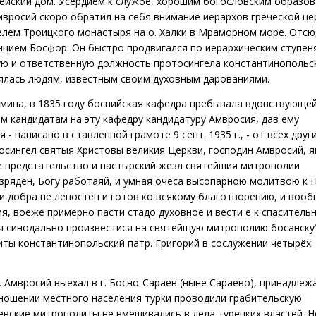
рейский дом. Усердием к службе, хорошим богословским образо
вросий скоро обратил на себя внимание иерархов греческой цер
телем Троицкого монастыря на о. Халки в Мраморном море. Отсю
цием Босфор. Он быстро продвигался по иерархическим ступен
ную и ответственную должность протосингела константинопольс
ялась людям, известным своим духовным дарованиями.
ина, в 1835 году боснийская кафедра пребывала вдовствующей
м кандидатам на эту кафедру кандидатуру Амвросия, дав ему
- написано в ставленной грамоте 9 сент. 1935 г., - от всех друг
сингел святыя Христовы великия Церкви, господин Амвросий, я
е предстательство и пастырский жезл святейшия митрополии
изряден, Богу работаяй, и умная очеса высопарною молитвою к 
ии добра не леностен и готов ко всякому благотворению, и воо
я, воеже примерно пасти стадо духовное и вести е к спаситель
ся синодально произвестися на святейщую митрополию босанску"
ты константинопольский патр. Григорий в сослужении четырёх
. Амвросий выехал в г. Босно-Сараев (ныне Сараево), принадле
тношении местного населения турки проводили грабительскую
евские митрополиты не вмешивались в дела турецких властей. Н