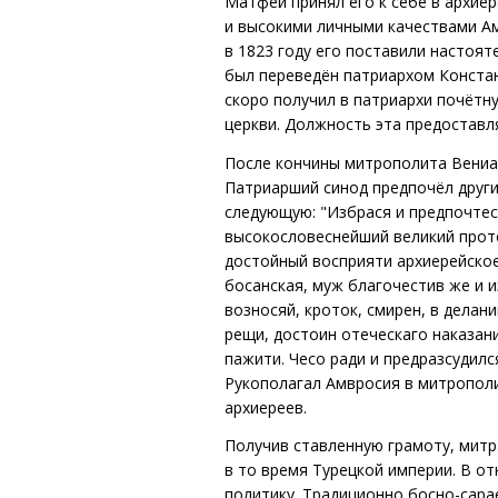
Матфей принял его к себе в архие
и высокими личными качествами Ам
в 1823 году его поставили настоя
был переведён патриархом Констан
скоро получил в патриархи почёт
церкви. Должность эта предоставл
После кончины митрополита Вениам
Патриарший синод предпочёл други
следующую: "Избрася и предпочтеся 
высокословеснейший великий прото
достойный восприяти архиерейско
босанская, муж благочестив же и 
возносяй, кроток, смирен, в делан
рещи, достоин отеческаго наказани
пажити. Чесо ради и предразсудил
Рукополагал Амвросия в митрополи
архиереев.
Получив ставленную грамоту, митр
в то время Турецкой империи. В о
политику. Традиционно босно-сара