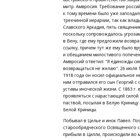
митр. Амвросия. Требование росси
к тому времени было уже запоздал
трехчинной иерархии, так как влад
Славского Аркадия, пять священник
поскольку сопровождалось угрозам
в Вену, где ему предложили возвр
ссылку, причем тут же ему было вр
и обещанием милостивого попечени
Амвросий ответил: "Я единожды сию 
возвращаться не желаю". 26 июля 1
1918 года он носил официальное не
ним отправился его сын Георгий с 
уставы иноческой жизни. С 1863 г.
проявляться с нарастающей силой.
паствой, посылая в Белую Криницу 
Белой Криницы.
Побывал в Целье и инок Павел. По
старообрядческого Освященного со
прибыли в Цилли, происходили во 