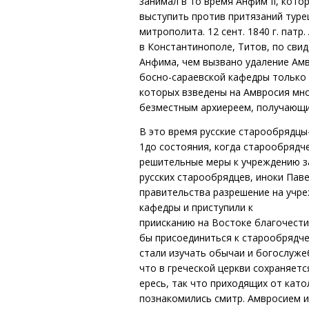
занимал в то время Анфим II, кот
выступить против притязаний туре
митрополита. 12 сент. 1840 г. пат
в Константинополе, Титов, по свид
Анфима, чем вызвано удаление Амв
босно-сараевской кафедры только 
которых взведены на Амвросия мно
безместным архиереем, получающи
В это время русские старообрядцы
1до состояния, когда старообрядч
решительные меры к учреждению за
русских старообрядцев, иноки Пав
правительства разрешение на учр
кафедры и приступили к
приисканию на Востоке благочести
бы присоединиться к старообрядчес
стали изучать обычаи и богослуже
что в греческой церкви сохраняет
ересь, так что приходящих от кат
познакомились смитр. Амвросием и