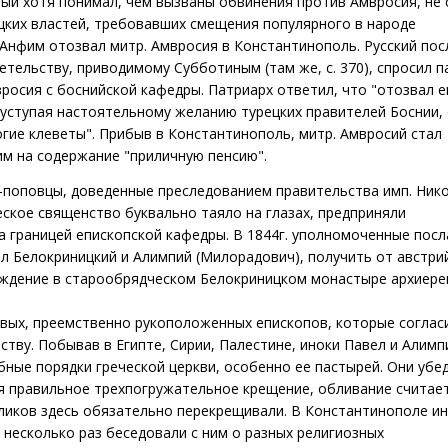
орый хотя понимал, чем вызваны обвинения против Амвросия, не
цких властей, требовавших смещения популярного в народе
р. Анфим отозвал митр. Амвросия в Константинополь. Русский по
етельству, приводимому Субботиным (там же, с. 370), спросил п
росия с боснийской кафедры. Патриарх ответил, что "отозвал е
уступая настоятельному желанию турецких правителей Боснии,
гие клеветы". Прибыв в Константинополь, митр. Амвросий стал
м на содержание "приличную пенсию".
-поповцы, доведенные преследованием правительства имп. Ник
еское священство буквально таяло на глазах, предприняли
 границей епископской кафедры. В 1844г. уполномоченные посл
ел Белокриницкий и Алимпий (Милорадович), получить от австри
еждение в старообрядческом Белокриницком монастыре архиере
вых, преемственно рукоположенных епископов, которые соглас
тву. Побывав в Египте, Сирии, Палестине, иноки Павел и Алимп
бные порядки греческой церкви, особенно ее пастырей. Они убе
ся правильное трехпогружательное крещение, обливание считает
оликов здесь обязательно перекрещивали. В Константинополе и
 несколько раз беседовали с ним о разных религиозных