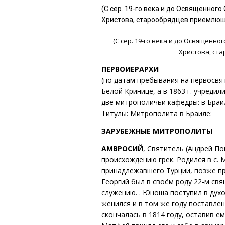
(С сер. 19-го века и до Освященно
Христова, старообрядцев приемлю
(С сер. 19-го века и до Освященн
Христова, ст
ПЕРВОИЕРАРХИ
(по датам пребывания на первосвя
Белой Кринице, а в 1863 г. учреди
две митрополичьи кафедры: в Браи
Титулы: Митрополита в Браиле:
ЗАРУБЕЖНЫЕ МИТРОПОЛИТЫ
АМВРОСИЙ
, Святитель (Андрей По
происхождению грек. Родился в с. М
принадлежавшего Турции, позже пр
Георгий был в своём роду 22-м свя
служению. . Юноша поступил в духо
женился и в том же году поставле
скончалась в 1814 году, оставив 