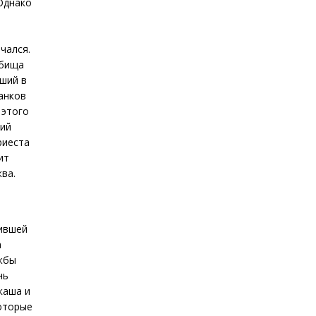
Однако
нчался.
дбища
вший в
анков
 этого
сий
риеста
ит
ва.
нившей
а
ужбы
нь
каша и
которые