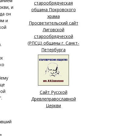
ванием
старообрядческая
кви, и
община Покровского
да он
храма
ям и
Просветительский сайт
кой
Лиговской
старообрядческой
(РПСЦ) общины г. Санкт-
.
Петербурга
их
ко
Нему
бще
ной
Сайт Русской
.
Древлеправославной
Церкви
жавший
е