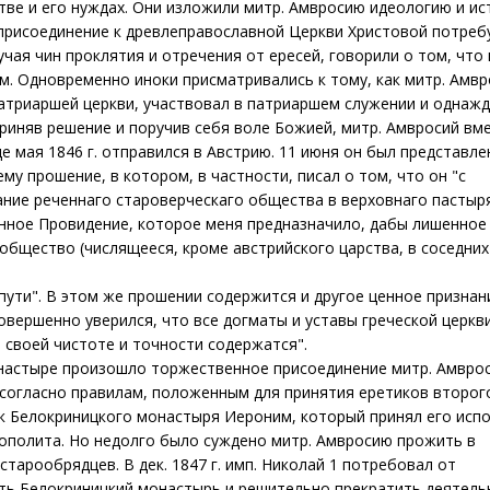
стве и его нуждах. Они изложили митр. Амвросию идеологию и и
 присоединение к древлеправославной Церкви Христовой потреб
чая чин проклятия и отречения от ересей, говорили о том, что
м. Одновременно иноки присматривались к тому, как митр. Амвр
патриаршей церкви, участвовал в патриаршем служении и однажд
риняв решение и поручив себя воле Божией, митр. Амвросий вме
 мая 1846 г. отправился в Австрию. 11 июня он был представле
му прошение, в котором, в частности, писал о том, что он "с
ние реченнаго староверческаго общества в верховнаго пастыря
ное Провидение, которое меня предназначило, дабы лишенное 
общество (числящееся, кроме австрийского царства, в соседних
пути". В этом же прошении содержится и другое ценное признан
овершенно уверился, что все догматы и уставы греческой церкв
 своей чистоте и точности содержатся".
монастыре произошло торжественное присоединение митр. Амврос
согласно правилам, положенным для принятия еретиков второго
 Белокриницкого монастыря Иероним, который принял его испо
ополита. Но недолго было суждено митр. Амвросию прожить в
тарообрядцев. В дек. 1847 г. имп. Николай 1 потребовал от
ыть Белокриницкий монастырь и решительно прекратить деятель