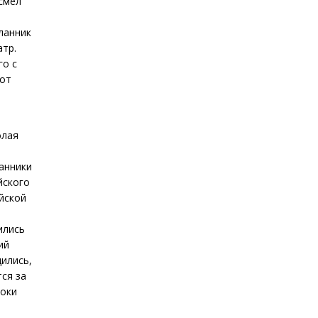
 смел
сланник
атр.
го с
 от
олая
анники
йского
йской
ились
ий
дились,
ся за
ноки