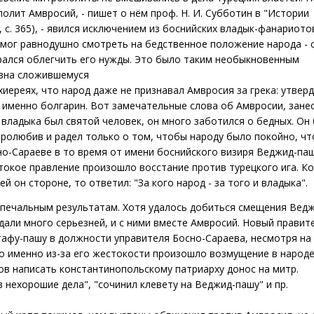
олит Амвросий, - пишет о нём проф. Н. И. Субботин в "Истории
, с. 365), - явился исключением из боснийских владык-фанариото
 мог равнодушно смотреть на бедственное положение народа - 
рался облегчить его нужды. Это было таким необыкновенным
авна сложившемуся
иереях, что народ даже не признавал Амвросия за грека: утвер
и именно болгарин. Вот замечательные слова об Амвросии, зане
 владыка был святой человек, он много заботился о бедных. Он
бролюбив и радел только о том, чтобы народу было покойно, ч
сно-Сараеве в то время от имени боснийского визиря Веджид-па
токое правление произошло восстание против турецкого ига. Ко
й он стороне, то ответил: "Зa кого народ - за того и владыка".
 печальным результатам. Хотя удалось добиться смещения Вед
дали много серьезней, и с ними вместе Амвросий. Новый правит
тафу-пашу в должности управителя Босно-Сараева, несмотря на 
то именно из-за его жестокости произошло возмущение в народе
в написать константинопольскому патриарху донос на митр.
 нехорошие дела", "сочинил клевету на Веджид-пашу" и пр.