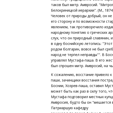
таков был митр. Амвросий. "Митроп
Белокриницкой иерархии". (М., 1874
Человек от природы добрый, он не
его сторону и по возможности ста
явлением, так противоречило изд
народному понятию о греческих арх
слух, что он природный славянин, 
в одну боснийскую летопись: "Этот
родом болгарин, вовсе не был сре
народ не терпел неправды"". В Бо
управлял Мустафа-паша. В его жес
был спрошен митр. Амвросий, на чье
К сожалению, восстание привело к
паши, зачинщики восстания постра
Боснии, Хозрев-паша, оставил Мус
может быть как раз в силу того, ч
Мустафа подговорил местных купцо
Амвросия, будто бы он "мешается в
Патриаршую кафедру