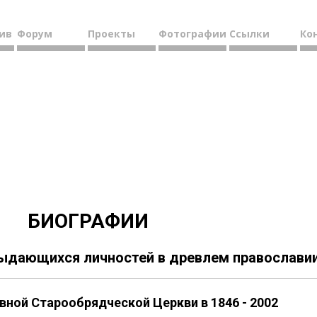
ив
Форум
Проекты
Фотографии
Ссылки
Ко
БИОГРАФИИ
выдающихся личностей в древлем православи
вной Старообрядческой Церкви в 1846 - 2002