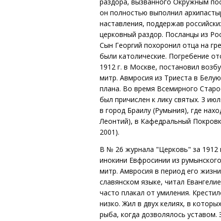
раздора, вызванного Окружным пос
он полностью выполнил архипастыр
наставления, поддержав российски
церковный раздор. Посланцы из Росс
Сын Георгий похоронил отца на гре
были католические. Погребение от
1912 г. в Москве, постановил воз
митр. Авмросия из Триеста в Белу
плана. Во время Всемирного Стар
был причислен к лику святых. 3 ию
в город Браилу (Румыния), где на
Леонтий), в Кафедральный Покровк
2001).
В № 26 журнала "Церковь" за 1912
инокини Евфросинии из румынског
митр. Амвросия в период его жизн
славянском языке, читал Евангели
часто плакал от умиления. Крестил
низко. Жил в двух келиях, в которы
рыба, когда дозволялось уставом. 