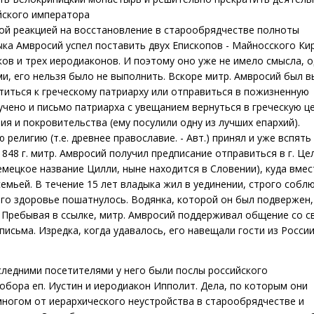
йского императора
ой реакцией на восстановление в старообрядчестве полноты
ыка Амвросий успел поставить двух Епископов - Майносского Ки
ов и трех иеродиаконов. И поэтому оно уже не имело смысла, о
и, его нельзя было не выполнить. Вскоре митр. Амвросий был в
атиться к греческому патриарху или отправиться в пожизненную
учено и письмо патриарха с увещанием вернуться в греческую ц
я и покровительства (ему посулили одну из лучших епархий).
религию (т.е. древнее православие. - Авт.) принял и уже вспять
848 г. митр. Амвросий получил предписание отправиться в г. Це
мецкое название Цилли, ныне находится в Словении), куда вмес
семьей. В течение 15 лет владыка жил в уединении, строго собл
 его здоровье пошатнулось. Водянка, которой он был подвержен,
 Пребывая в ссылке, митр. Амвросий поддерживал общение со с
письма. Изредка, когда удавалось, его навещали гости из России
следними посетителями у него были послы российского
бора еп. Иустин и иеродиакон Ипполит. Дела, по которым они
многом от иерархического неустройства в старообрядчестве и