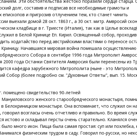
ланием. Эти обстоятельства жестоко поразили сердце старца. 
ский долг, составив и подписав все необходимые грамоты и
х епископов и пригрозив отлучением тем, кто станет чинить
ии выехали домой 28 окт. 1863 г., а 30 окт. митр. Амвросий ско
ческом кладбище в г. Триесте (Италия), так как в Целье всекла
служил в Белой Кринице Еп. Кирил. Освященный собор, проходи
будить ходатайство перед австрийскими властями о переносе ост
ю Криницу. Начавшаяся мировая война помешала осуществлению
ообрядческого Собора в сентябре 1996 года Митрополит Амвро
ля 2000 года Останки Святителя Амвросия были перенесены из Т
ходится кафедра зарубежного Митрополита (ныне - это Митропол
ий Собор (более подробно см. "Духовные Ответы", вып. 15. Моск
 г. помещено свидетельство 90-летней
о Мануиловского женского старообрядческого монастыря, пом
и в Белокриницком монастыре. Она вспоминает, что служил он н
е, говорил возгласы очень отчетливо и правильно. Во время сл
ся истово и складывал персты очень старательно. Кланялся оче
х было много икон. Пища была самая простая: суп или похлебка, 
Занимался физическим трудом в саду. Говорил по-русски, но не