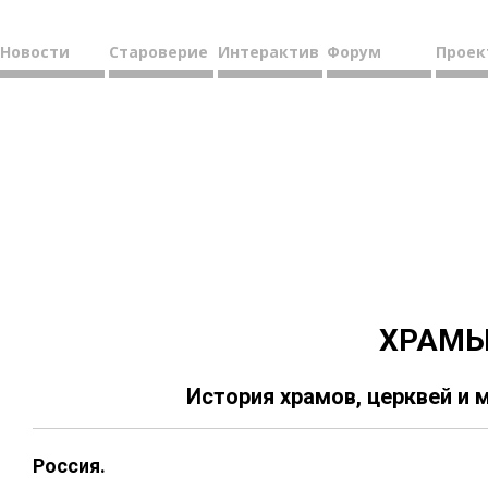
Новости
Староверие
Интерактив
Форум
Проек
ХРАМ
История храмов, церквей и
Россия.