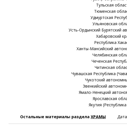
Тульская облас
Тюменская обла
Удмуртская Респу
Ульяновская обл
Усть-Ордынский Бурятский а
Хабаровский кр
Республика Хака
Ханты-Мансийский автон
Челябинская обл
Чеченская Респуб
Читинская обла
Чувашская Республика (Чав
Чукотский автономны
Эвенкийский автономн
Ямало-Ненецкий автоно
Ярославская обл
Якутия (Республика
Остальные материалы раздела
ХРАМЫ
Дата