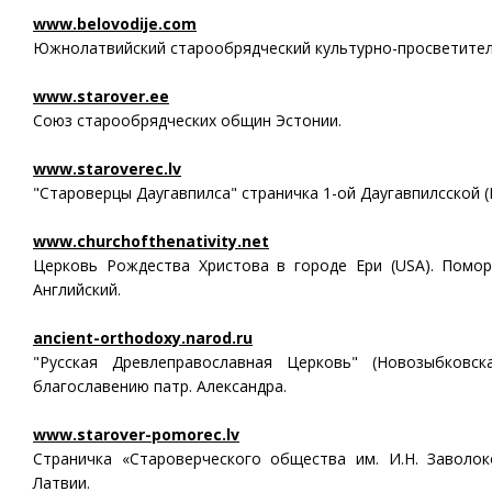
www.belovodije.com
Южнолатвийский старообрядческий культурно-просветител
www.starover.ee
Союз старообрядческих общин Эстонии.
www.staroverec.lv
"Староверцы Даугавпилса" страничка 1-ой Даугавпилсской
www.churchofthenativity.net
Церковь Рождества Христова в городе Ери (USA). Помо
Английский.
ancient-orthodoxy.narod.ru
"Русская Древлеправославная Церковь" (Новозыбковск
благославению патр. Александра.
www.starover-pomorec.lv
Страничка «Староверческого общества им. И.Н. Заволо
Латвии.