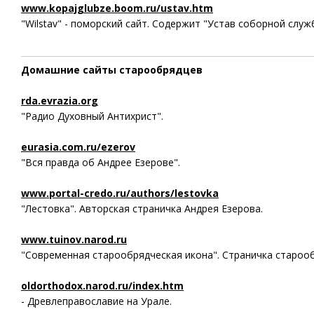
www.kopajglubze.boom.ru/ustav.htm
"Wilstav" - поморский сайт. Содержит "Устав соборной служ
Домашние сайты старообрядцев
rda.evrazia.org
"Радио Духовный Антихрист".
eurasia.com.ru/ezerov
"Вся правда об Андрее Езерове".
www.portal-credo.ru/authors/lestovka
"Лестовка". Авторская страничка Андрея Езерова.
www.tuinov.narod.ru
"Cовременная старообрядческая икона". Страничка староо
oldorthodox.narod.ru/index.htm
- Древлеправославие на Урале.