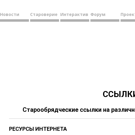
Новости
Староверие
Интерактив
Форум
Проек
ССЫЛК
Старообрядческие ссылки на различн
РЕСУРСЫ ИНТЕРНЕТА