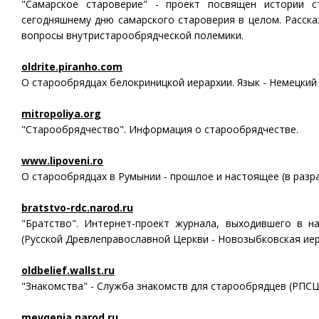
"Самарское староверие" - проект посвящен истории с
сегодняшнему дню самарского староверия в целом. Расска
вопросы внутристарообрядческой полемики.
oldrite.piranho.com
О старообрядцах белокриницкой иерархии. Язык - Немецкий 
mitropoliya.org
"Старообрядчество". Информация о старообрядчестве.
www.lipoveni.ro
О старообрядцах в Румынии - прошлое и настоящее (в разра
bratstvo-rdc.narod.ru
"Братство". Интернет-проект журнала, выходившего в н
(Русской Древлеправославной Церкви - Новозыбковская иер
oldbelief.wallst.ru
"Знакомства" - Служба знакомств для старообрядцев (РПСЦ)
mevqenia.narod.ru