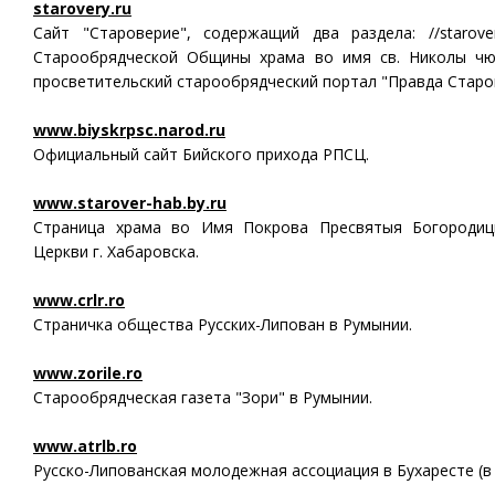
starovery.ru
Сайт "Староверие", содержащий два раздела: //starover
Старообрядческой Общины храма во имя св. Николы чюдот
просветительский старообрядческий портал "Правда Старо
www.biyskrpsc.narod.ru
Официальный сайт Бийского прихода РПСЦ.
www.starover-hab.by.ru
Cтраница храма во Имя Покрова Пресвятыя Богородиц
Церкви г. Хабаровска.
www.crlr.ro
Страничка общества Русских-Липован в Румынии.
www.zorile.ro
Старообрядческая газета "Зори" в Румынии.
www.atrlb.ro
Русско-Липованская молодежная ассоциация в Бухаресте (в 