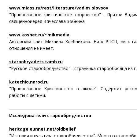
www.miass.ru/rest/literature/vadim_slovsov
"Православное христианское творчество" - Притчи Вади
священноиерея Вячеслава Зобнина.
www.kosnet.ru/~mikmedia
Авторский сайт Михаила Хлебникова. Ни к РПСЦ, ни к га
отношения не имеет.
staroobryadets.tamb.ru
"Русское старообрядчество" - страничка старообрядца из г
katechio.narod.ru
"Православное Христианство в школе". Cодержит реко
работы с детьми.
Исследователи старообрядчества
heritage.eunnet.net/oldbelief
"История и культура старообрядчества". Много о старообря