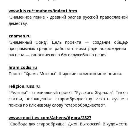
www.kis.ru/~mahnev/index1.htm
"Знаменное пение - древний распев русской православно
деместву.
znamen.ru
"Знаменный фонд". Цель проекта — создание общедо
программных средств работы с ними ради возрождения 
распева — канонического богослужебного пения.
hram.codis.ru
Проект "Храмы Москвы". Широкие возможноисти поиска.
religion.russ.ru
"Религия" - специальный проект "Русского Журнала". Тысяч
статьи, посвященные старообрядчеству. Искать лучше 
поиска по ключевому слову "старообрядчество".
www.geocities.com/Athens/Agora/2827
"Свобода для старообрядца" Джон Выговский. В художест