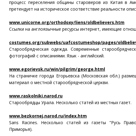
процесс переселения общины староверов из Китая в Ам
претендует на историческое соответствие реальности описы
www.unicorne.org/orthodoxy/liens/oldbelievers.htm
Ссылки на англоязычные ресурсы интернет, имеющие отноше
costumes.org/subwebs/uafcostumeshop/pages/oldbelie
Старообрядческая одежда. Современные старообрядчес
фотографий с описаниями. Язык - английский.
www.egorievsk.ru/win/pilgrim/george.html
На страничке города Егорьевска (Московская обл.) разм
материал о местной старообрядческой церкви.
www.raskolniki.narod.ru
Старообрядцы Урала. Несколько статей из местных газет.
www.bezkornej.narod.ru/index.htm
Sans Racines. Несколько статей из газеты "Русь Прав
Приморья).