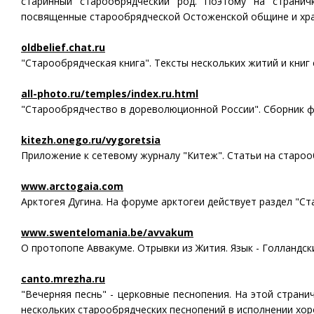
старинный старообрядческий род. Поэтому на странич
посвященные старообрядческой Остоженской общине и хра
oldbelief.chat.ru
"Старообрядческая книга". Тексты нескольких житий и книг
all-photo.ru/temples/index.ru.html
"Старообрядчество в дореволюционной России". Сборник 
kitezh.onego.ru/vygoretsia
Приложение к сетевому журналу "Китеж". Статьи на староо
www.arctogaia.com
Арктогея Дугина. На форуме арктогеи действует раздел "Ст
www.swentelomania.be/avvakum
О протопопе Аввакуме. Отрывки из Жития. Язык - Голландски
canto.mrezha.ru
"Вечерняя песнь" - церковные песнопения. На этой страни
нескольких старообрядческих песнопений в исполнении хо