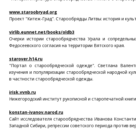
www.staroobryad.org
Проект "Китеж-Град". Старообрядцы Литвы: история и культ
virlib.eunnet.net/books/oldb3
Очерки истории старообрядчества Урала и сопредельны
Федосеевского согласия на территории Вятского края.
starover.h14.ru
"Портал о старообрядческой одежде". Светлана Вален
изучения и популяризации старообрядческой народной кул
в частности старообрядческой одежды.
irisk.vvnb.ru
Нижегородский институт рукописной и старопечатной книги
konstan-ivanov.narod.ru
Cайт исследователя старообрядчества Иванова Константи
Западной Сибири, репрессии советского периода против ве