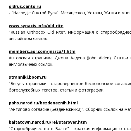
oldrus.canto.ru
- "Наследiе Святой Руси". Месяцеслов, Уставы, Жития и мног
www.synaxis.info/old-rite
"Russian Orthodox Old Rite". Информация о старообрядче
английском языках.
members.aol.com/jnsrca/1.htm
Авторская страничка Джона Алдена (John Alden). Статьи
англоязычных ссылок.
stranniki.boom.ru
"Бегуны-странники - староверческое беспоповское согласи
богослужебных текстов, статьи и фотографии.
pahs.narod.ru/bezdeneznih.html
"Антипово согласие (Безденежники)". Сборник ссылок на ма
baltatown.narod.ru/rel/starover.htm
"Старообрядчество в Балте" - краткая информация о ста