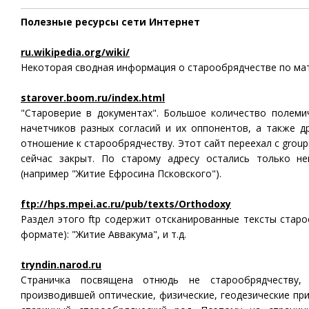
Полезные ресурсы сети Интернет
ru.wikipedia.org/wiki/
Некоторая сводная информация о старообрядчестве по мате
starover.boom.ru/index.html
"Староверие в документах". Большое количество полемич
начетчиков разных согласий и их оппонентов, а также 
отношение к старообрядчеству. Этот сайт переехал с group
сейчас закрыт. По старому адресу остались только н
(например "Житие Ефросина Псковского").
ftp://hps.mpei.ac.ru/pub/texts/Orthodoxy
Раздел этого ftp содержит отсканированные тексты стар
формате): "Житие Аввакума", и т.д.
tryndin.narod.ru
Страничка посвящена отнюдь не старообрядчеству
производившей оптические, физические, геодезические пр