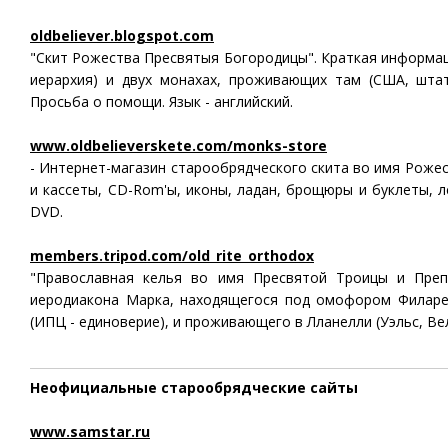
oldbeliever.blogspot.com
"Скит Рожества Пресвятыя Богородицы". Краткая информац
иерархия) и двух монахах, проживающих там (США, штат
Просьба о помощи. Язык - английский.
www.oldbelieverskete.com/monks-store
- Интернет-магазин старообрядческого скита во имя Рожес
и кассеты, CD-Rom'ы, иконы, ладан, брощюры и буклеты, л
DVD.
members.tripod.com/old_rite_orthodox
"Православная келья во имя Пресвятой Троицы и Преп
иеродиакона Марка, находящегося под омофором Филаре
(ИПЦ - единоверие), и проживающего в Лланелли (Уэльс, Вел
Неофициальные старообрядческие сайты
www.samstar.ru