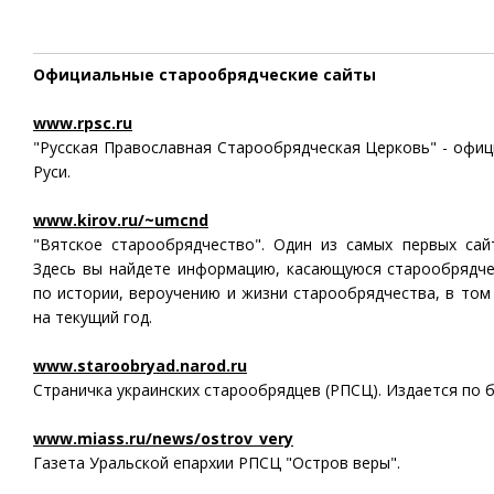
Официальные старообрядческие сайты
www.rpsc.ru
"Русская Православная Старообрядческая Церковь" - офи
Руси.
www.kirov.ru/~umcnd
"Вятское старообрядчество". Один из самых первых сай
Здесь вы найдете информацию, касающуюся старообрядче
по истории, вероучению и жизни старообрядчества, в том
на текущий год.
www.staroobryad.narod.ru
Страничка украинских старообрядцев (РПСЦ). Издается по 
www.miass.ru/news/ostrov_very
Газета Уральской епархии РПСЦ "Остров веры".