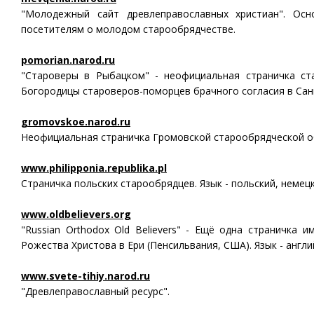
"Молодежный сайт древлеправославных христиан". Осн
посетителям о молодом старообрядчестве.
pomorian.narod.ru
"Староверы в Рыбацком" - неофициальная страничка ст
Богородицы староверов-поморцев брачного согласия в Сан
gromovskoe.narod.ru
Неофициальная страничка Громовской старообрядческой о
www.philipponia.republika.pl
Страничка польских старообрядцев. Язык - польский, немецк
www.oldbelievers.org
"Russian Orthodox Old Believers" - Ещё одна страничка
Рожества Христова в Ери (Пенсильвания, США). Язык - англи
www.svete-tihiy.narod.ru
"Древлеправославный ресурс".