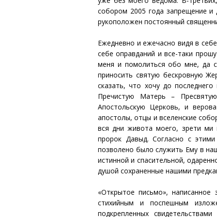
уже без моего ведома. В-третьих
собором 2005 года запрещение и 
рукоположен постоянный священни
Ежедневно и ежечасно видя в себе
себе оправданий и все-таки прошу
меня и помолиться обо мне, да 
приносить святую бескровную Жер
сказать, что хочу до последнего
Пречистую Матерь – Пресвятую
Апостольскую Церковь, и верова
апостолы, отцы и вселенские собо
вся дни живота моего, зрети ми 
пророк Давыд. Согласно с этими
позволено было служить Ему в на
истинной и спасительной, одаренн
душой сохраненные нашими предкам
«Открытое письмо», написанное 
стихийным и поспешным излож
подкрепленных свидетельствам