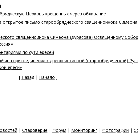
й
обрядческую Церковь крещенных через обливание
а открытое письмо старообрядческого священноинока Симеона
еского священноинока Симеона (Дурасова) Освященному Собо
ессиям
нтариями по сути ересей
«Чина присоединения к древлеистинной (старообрядческой) Рус
кой ереси»
[
Назад
|
Начало
]
новостей
|
Староверие
|
Форум
|
Мониторинг
|
Фотографии
|
С