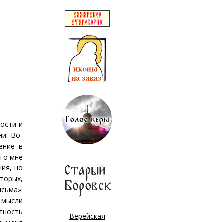
р
зости и
и. Во-
ение в
го мне
ия, но
вторых,
сьма».
 мысли
стность
Верейская