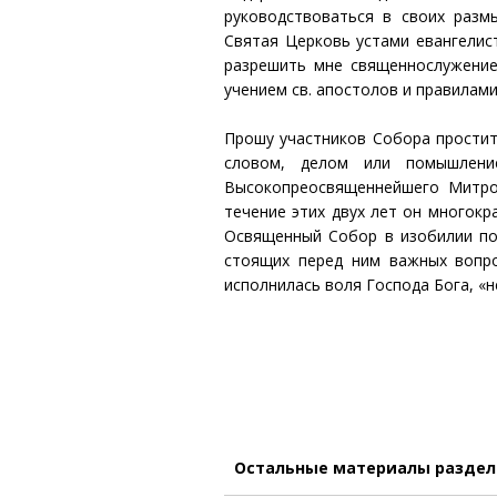
руководствоваться в своих разм
Святая Церковь устами евангелис
разрешить мне священнослужение
учением св. апостолов и правилам
Прошу участников Собора простить
словом, делом или помышлени
Высокопреосвященнейшего Митро
течение этих двух лет он многокр
Освященный Собор в изобилии по
стоящих перед ним важных вопр
исполнилась воля Господа Бога, «н
Остальные материалы разде