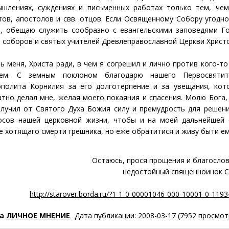
ышлениях, суждениях и письменных работах только тем, чем
тов, апостолов и свв. отцов. Если Освященному Собору угодно
, обещаю служить сообразно с евангельскими заповедями Го
и соборов и святых учителей Древлеправославной Церкви Христ
 меня, Христа ради, в чем я согрешил и лично против кого-то
ем. С земным поклоном благодарю нашего Первосвяти
полита Корнилия за его долготерпение и за увещания, кот
атно делал мне, желая моего покаяния и спасения. Молю Бога
лучил от Святого Духа Божия силу и премудрость для решени
осов нашей церковной жизни, чтобы и на моей дальнейшей 
е хотящаго смерти грешника, но еже обратитися и живу быти ем
Остаюсь, прося прощения и благослов
недостойный священноинок С
http://starover.borda.ru/?1-1-0-00001046-000-10001-0-119
ла
ЛИЧНОЕ МНЕНИЕ
Дата публикации: 2008-03-17 (7952 просмот