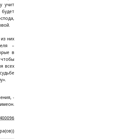
у учит
 будет
спода,
овой.
 из них
теля –
орые в
, чтобы
я всех
судьбе
у».
ения, -
имеон.
3400096
ра(ов))