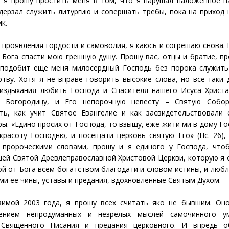
, я прошу простить меня в том, что я нарушал наложенное н
дерзал служить литургию и совершать требы, пока на приход 
к.
 проявления гордости и самоволия, я каюсь и согрешаю снова.
 Бога спасти мою грешную душу. Прошу вас, отцы и братие, п
сподобит еще меня милосердный Господь без порока служить
тву. Хотя я не вправе говорить высокие слова, но всё-таки 
 издыхания любить Господа и Спасителя нашего Исуса Христа
 Богородицу, и Его непорочную невесту – Святую Собо
ть, как учит Святое Евангелие и как засвидетельствовали 
ры. «Едино просих от Господа, то взыщу, еже жити ми в дому Г
красоту Господню, и посещати церковь святую Его» (Пс. 26), 
 пророческими словами, прошу и я единого у Господа, что
шей Святой Древлеправославной Христовой Церкви, которую я 
ой от Бога всем богатством благодати и словом истины, и люб
и ее чины, уставы и предания, вдохновленные Святым Духом.
зимой 2003 года, я прошу всех считать яко не бывшим. Он
ением непродуманных и незрелых мыслей самочинного у
и Священного Писания и предания церковного. И впредь 