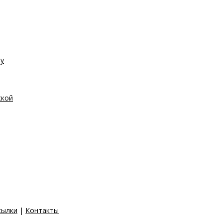
ру
ской
сылки
|
Контакты