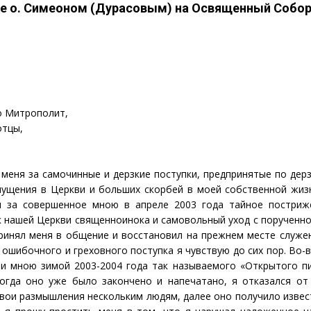
ое о. Симеоном (Дурасовым) на Освященный Собо
 Митрополит,
отцы,
меня за самочинные и дерзкие поступки, предпринятые по дер
ущения в Церкви и больших скорбей в моей собственной жизн
я за совершенное мною в апреле 2003 года тайное постриж
к нашей Церкви священноинока и самовольный уход с порученно
принял меня в общение и восстановил на прежнем месте служен
ошибочного и греховного поступка я чувствую до сих пор. Во-
ии мною зимой 2003-2004 года так называемого «Открытого пи
когда оно уже было закончено и напечатано, я отказался от
 свои размышления нескольким людям, далее оно получило изве