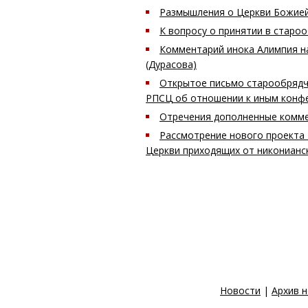
Размышления о Церкви Божие
К вопросу о принятии в старо
Комментарий инока Алимпия н
(Дурасова)
Открытое письмо старообрядч
РПСЦ об отношении к иным конф
Отречения дополненные комме
Рассмотрение нового проекта 
Церкви приходящих от никонианс
Новости
|
Архив 