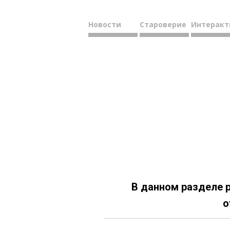
Новости
Староверие
Интеракт
В данном разделе 
о