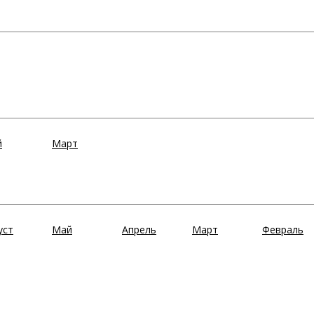
й
Март
уст
Май
Апрель
Март
Февраль