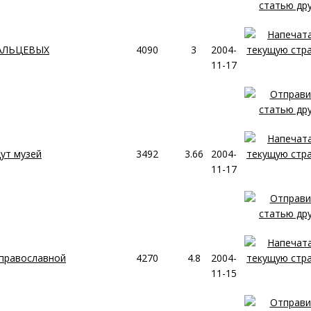
АЛЬЦЕВЫХ
4090
3
2004-
11-17
ут музей
3492
3.66
2004-
11-17
православной
4270
4.8
2004-
11-15