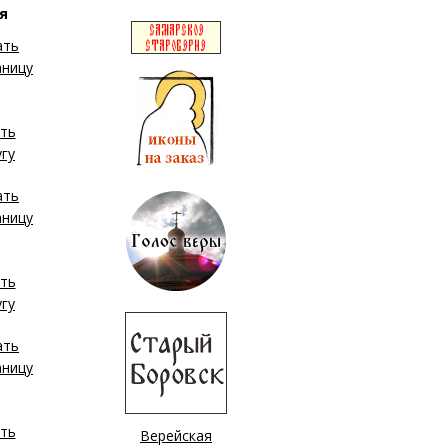
я
Верейская