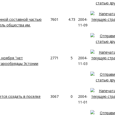
нной составной частью
7601
4.73
2004-
ель общества им.
11-09
 ноября ''нет
2771
5
2004-
старообрядцы Эстонии
11-03
тся создать в поселке
3067
0
2004-
11-01