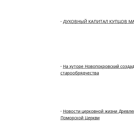
·
ДУХОВНЫЙ КАПИТАЛ КУПЦОВ М
·
На хуторе Новопокровский создад
старообрядчества
·
Новости церковной жизни Древле
Поморской Церкви