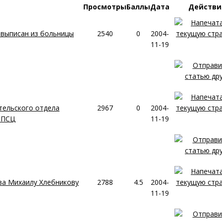
Просмотры
Баллы
Дата
Действи
выписан из больницы
2540
0
2004-
11-19
ельского отдела
2967
0
2004-
РПСЦ
11-19
ва Михаилу Хлебникову
2788
4.5
2004-
11-19