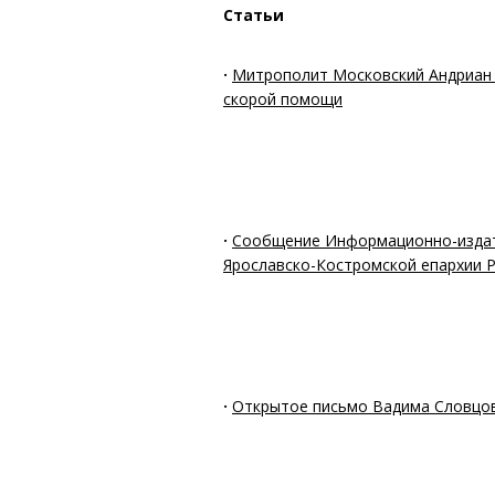
Статьи
·
Митрополит Московский Андриан 
скорой помощи
·
Сообщение Информационно-издат
Ярославско-Костромской епархии 
·
Открытое письмо Вадима Словцо