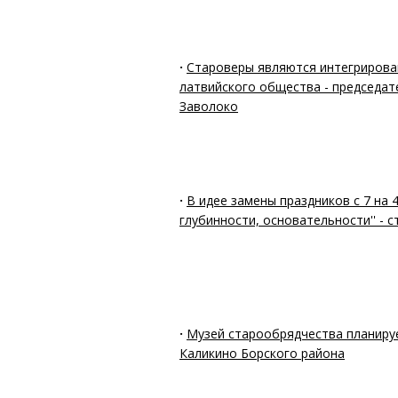
·
Староверы являются интегрирова
латвийского общества - председат
Заволоко
·
В идее замены праздников с 7 на 4
глубинности, основательности'' - 
·
Музей старообрядчества планируе
Каликино Борского района