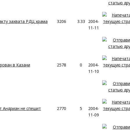
акту захвата РДЦ храма
3206
3.33
2004-
11-11
рован в Казани
2578
0
2004-
11-10
 Андриан не спешит
2770
5
2004-
11-09