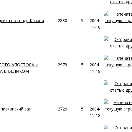
ника во граде Казани
2830
5
2004-
11-18
ТОГО АПОСТОЛА И
2979
5
2004-
А В ВЕЛИКОМ
11-18
епископский сан
2720
5
2004-
11-18