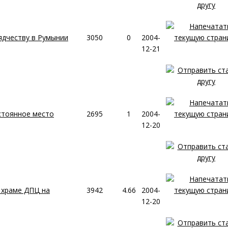
ядчеству в Румынии
3050
0
2004-
12-21
стоянное место
2695
1
2004-
12-20
 храме ДПЦ на
3942
4.66
2004-
12-20