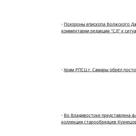
·
Похороны епископа Волжского Да
комментарии редакции "СД" к ситу
·
Храм РПСЦ г. Самары обрёл пост
·
Во Владивостоке представлена 
коллекция старообрядцев Кузнецо