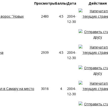
Просмотры
Баллы
Дата
Действия
ворос ''Новых
2480
4.5
2004-
12-30
на
2939
4.5
2004-
12-30
 в Самару на место
3016
4
2004-
12-30