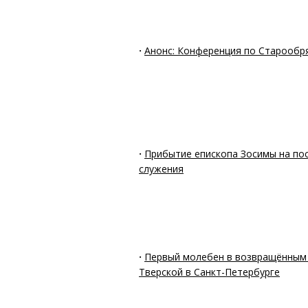
·
Анонс: Конференция по Старообр
·
Прибытие епископа Зосимы на по
служения
·
Первый молебен в возвращённым
Тверской в Санкт-Петербурге