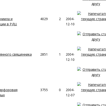
ниила и
4029
2
2004-
ации в РДЦ
12-10
оянного священника
2851
1
2004-
12-10
фарфоровая
3755
0
2004-
вых
12-07