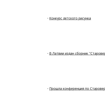
·
Конкурс детского рисунка
·
В Латвии издан сборник ''Старовер
·
Прошла конференция по Старове