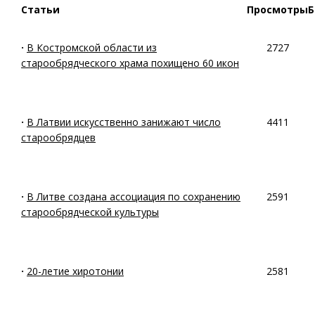
Статьи
Просмотры
Б
·
В Костромской области из
2727
старообрядческого храма похищено 60 икон
·
В Латвии искусственно занижают число
4411
старообрядцев
·
В Литве создана ассоциация по сохранению
2591
старообрядческой культуры
·
20-летие хиротонии
2581