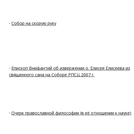
·
Собор на скорую руку
·
Епископ Внифантий об извержении о. Елисея Елисеева из
священного сана на Соборе РПСЦ 2007 г.
·
Очерк православной философии (в её отношении к науке)