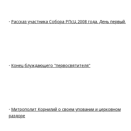
·
Рассказ участника Собора РПсЦ 2008 года. День первый.
·
Конец блуждающего "первосвятителя"
·
Митрополит Корнилий о своем уповании и церковном
раздоре