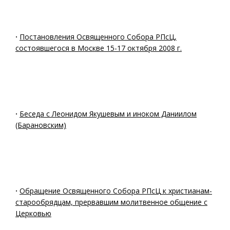
·
Постановления Освященного Собора РПсЦ,
состоявшегося в Москве 15-17 октября 2008 г.
·
Беседа с Леонидом Якушевым и иноком Даниилом
(Барановским)
·
Обращение Освященного Собора РПcЦ к христианам-
старообрядцам, прервавшим молитвенное общение с
Церковью