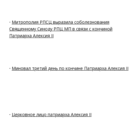
·
Митрополия РПСЦ выразила соболезнования
Священному Синоду РПЦ МП в связи с кончиной
Патриарха Алексия II
·
Миновал третий день по кончине Патриарха Алексия II
·
Церковное лицо патриарха Алексия II