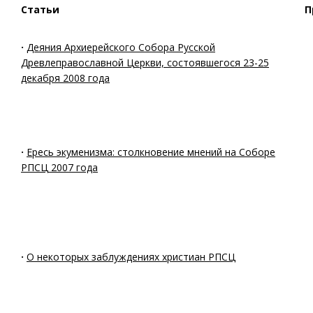
Статьи
П
·
Деяния Архиерейского Собора Русской
Древлеправославной Церкви, состоявшегося 23-25
декабря 2008 года
·
Ересь экуменизма: столкновение мнений на Соборе
РПСЦ 2007 года
·
О некоторых заблуждениях христиан РПСЦ