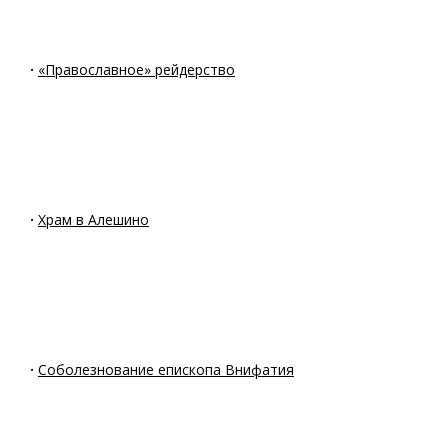
·
«Православное» рейдерство
·
Храм в Алешино
·
Cоболезнование епископа Внифатия