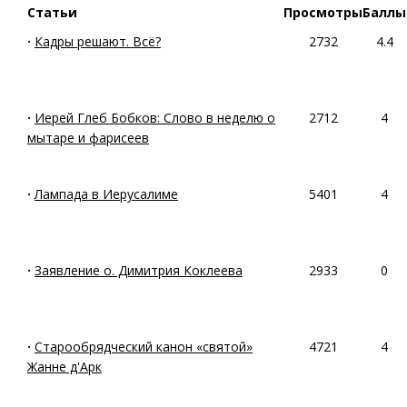
Статьи
Просмотры
Баллы
·
Кадры решают. Всё?
2732
4.4
·
Иерей Глеб Бобков: Слово в неделю о
2712
4
мытаре и фарисеев
·
Лампада в Иерусалиме
5401
4
·
Заявление о. Димитрия Коклеева
2933
0
·
Старообрядческий канон «святой»
4721
4
Жанне д'Арк