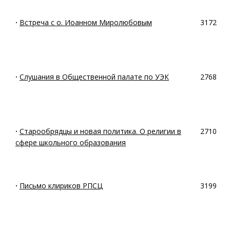
·
Встреча с о. Иоанном Миролюбовым
3172
·
Слушания в Общественной палате по УЭК
2768
·
Старообрядцы и новая политика. О религии в
2710
сфере школьного образования
·
Письмо клириков РПСЦ
3199