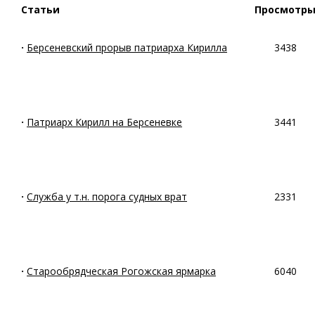
Статьи
Просмотр
·
Берсеневский прорыв патриарха Кирилла
3438
·
Патриарх Кирилл на Берсеневке
3441
·
Служба у т.н. порога судных врат
2331
·
Старообрядческая Рогожская ярмарка
6040