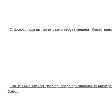
·
Старообрядцы выясняют, како верует меценат Севастьян
·
Священника Александра Черногора приглашали на Архиере
Собор