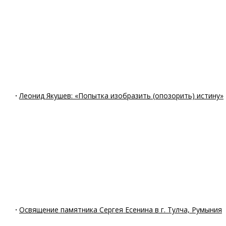
·
Леонид Якушев: «Попытка изобразить (опозорить) истину»
·
Освящение памятника Сергея Есенина в г. Тулча, Румыния