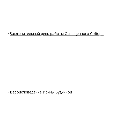
·
Заключительный день работы Освященного Собора
·
Вероисповедание Ирины Будкиной