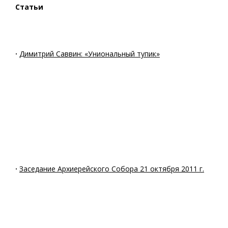
Статьи
·
Димитрий Саввин: «Униональный тупик»
·
Заседание Архиерейского Собора 21 октября 2011 г.