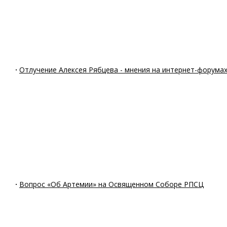
·
Отлучение Алексея Рябцева - мнения на интернет-форума
·
Вопрос «Об Артемии» на Освященном Соборе РПСЦ