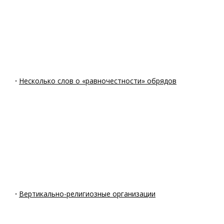
·
Несколько слов о «равночестности» обрядов
·
Вертикально-религиозные организации