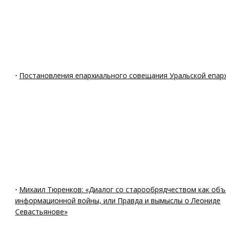
·
Постановления епархиального совещания Уральской епар
·
Михаил Тюренков: «Диалог со старообрядчеством как объ
информационной войны, или Правда и вымыслы о Леониде
Севастьянове»