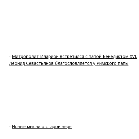
·
Митрополит Иларион встретился с папой Бенедиктом XVI.
Леонид Севастьянов благословляется у Римского папы
·
Новые мысли о старой вере