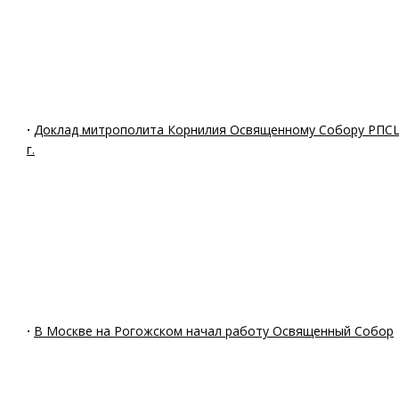
·
Доклад митрополита Корнилия Освященному Собору РПСЦ
г.
·
В Москве на Рогожском начал работу Освященный Собор