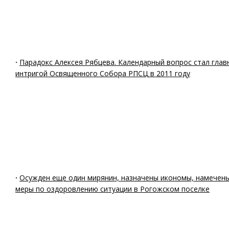
·
Парадокс Алексея Рябцева. Календарный вопрос стал глав
интригой Освященного Собора РПСЦ в 2011 году
·
Осужден еще один мирянин, назначены икономы, намечен
меры по оздоровлению ситуации в Рогожском поселке