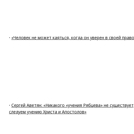
·
«Человек не может каяться, когда он уверен в своей прав
·
Сергей Аветян: «Никакого «учения Рябцева» не существует
следуем учению Христа и Апостолов»