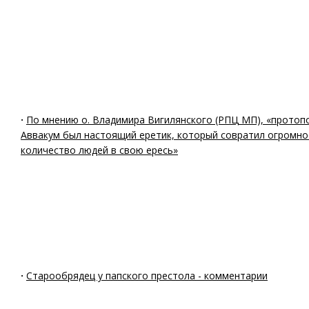
·
По мнению о. Владимира Вигилянского (РПЦ МП), «протоп
Аввакум был настоящий еретик, который совратил огромно
количество людей в свою ересь»
·
Старообрядец у папского престола - комментарии