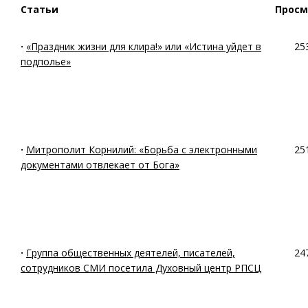
Статьи
Прос
·
«Праздник жизни для клира!» или «Истина уйдет в
25
подполье»
·
Митрополит Корнилий: «Борьба с электронными
25
документами отвлекает от Бога»
·
Группа общественных деятелей, писателей,
24
сотрудников СМИ посетила Духовный центр РПСЦ