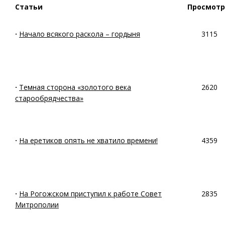
Статьи
Просмот
·
Начало всякого раскола – гордыня
3115
·
Темная сторона «золотого века
2620
старообрядчества»
·
На еретиков опять не хватило времени!
4359
·
На Рогожском приступил к работе Совет
2835
Митрополии