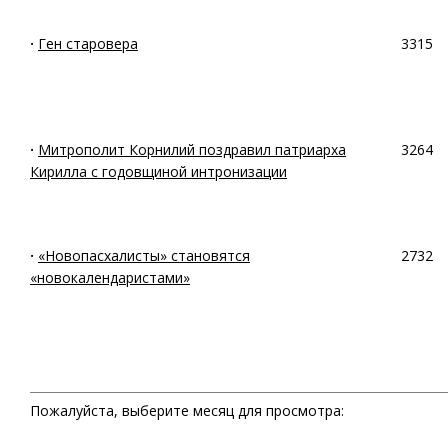
·
Ген старовера
3315
·
Митрополит Корнилий поздравил патриарха
3264
Кирилла с годовщиной интронизации
·
«Новопасхалисты» становятся
2732
«новокалендаристами»
Пожалуйста, выберите месяц для просмотра: