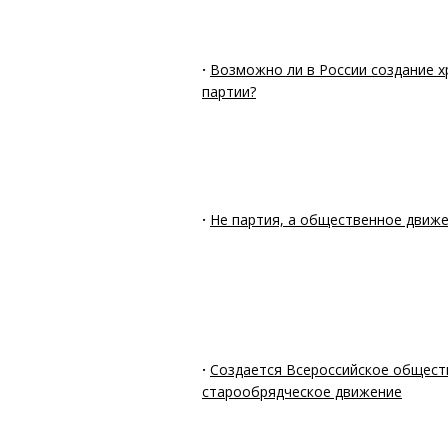
·
Возможно ли в России создание х
партии?
·
Не партия, а общественное движ
·
Создается Всероссийское общест
старообрядческое движение