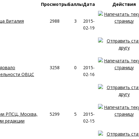
Просмотры
Баллы
Дата
Действия
тца Виталия
2988
3
2015-
02-19
едовало
3258
0
2015-
тельности ОВЦС
02-16
ии РПСЦ, Москва,
5299
5
2015-
ми редакции
02-15