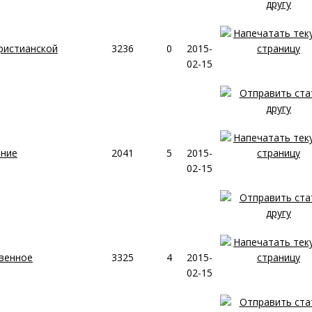
ристианской
3236
0
2015-
02-15
ение
2041
5
2015-
02-15
венное
3325
4
2015-
02-15