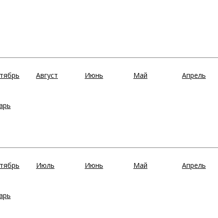
тябрь
Август
Июнь
Май
Апрель
арь
тябрь
Июль
Июнь
Май
Апрель
арь