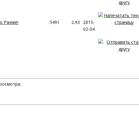
о Ржеве!
5491
2.93
2015-
02-04
росмотра: