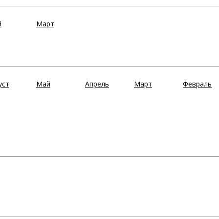
й
Март
уст
Май
Апрель
Март
Февраль