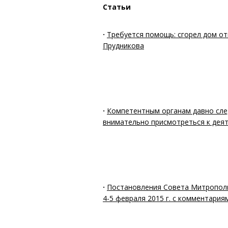
Статьи
·
Требуется помощь: сгорел дом о
Прудникова
·
Компетентным органам давно сл
внимательно присмотреться к дея
·
Постановления Совета Митропол
4-5 февраля 2015 г. с комментария