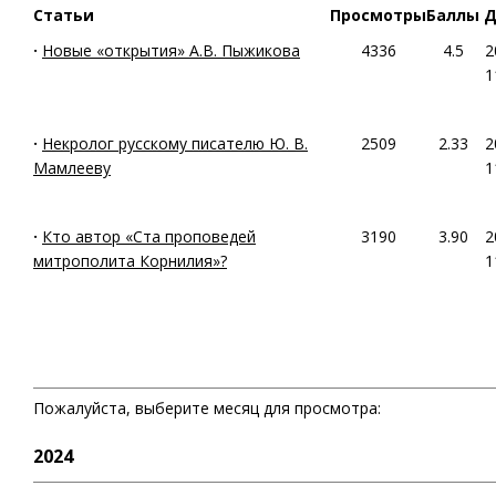
Статьи
Просмотры
Баллы
Д
·
Новые «открытия» А.В. Пыжикова
4336
4.5
2
1
·
Некролог русскому писателю Ю. В.
2509
2.33
2
Мамлееву
1
·
Кто автор «Ста проповедей
3190
3.90
2
митрополита Корнилия»?
1
Пожалуйста, выберите месяц для просмотра:
2024