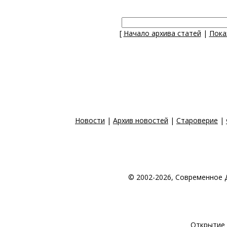
[
Начало архива статей
|
Пока
Новости
|
Архив новостей
|
Староверие
|
© 2002-2026, Современное 
© 1998-2026 Создан
Открытие 